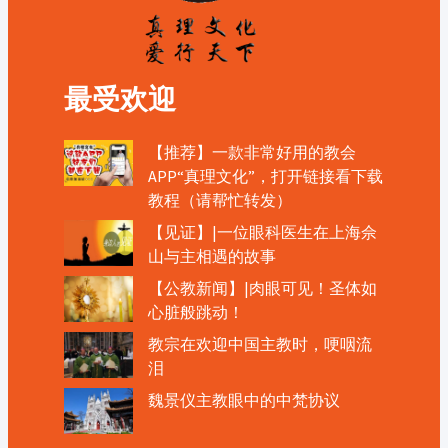
最受欢迎
【推荐】一款非常好用的教会
APP“真理文化”，打开链接看下载
教程（请帮忙转发）
【见证】|一位眼科医生在上海佘
山与主相遇的故事
【公教新闻】|肉眼可见！圣体如
心脏般跳动！
教宗在欢迎中国主教时，哽咽流
泪
魏景仪主教眼中的中梵协议