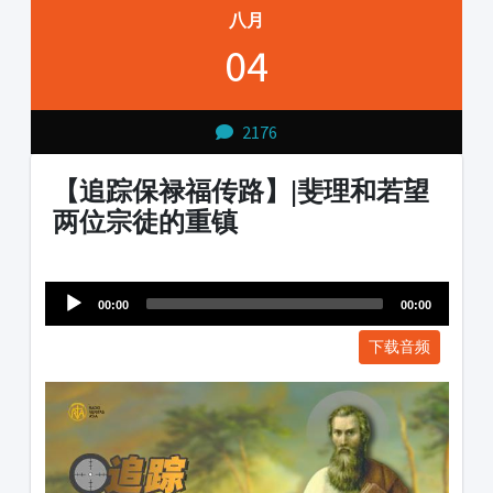
八月
04
2176
【追踪保禄福传路】|斐理和若望
两位宗徒的重镇
Audio
1231231
Player
00:00
00:00
下载音频