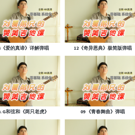
13《爱的真谛》详解弹唱
12《奇异恩典》极简版弹唱
0. G和弦和《两只老虎》
09 《青春舞曲》弹唱