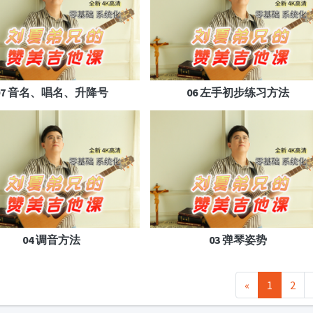
07 音名、唱名、升降号
06 左手初步练习方法
04 调音方法
03 弹琴姿势
«
1
2