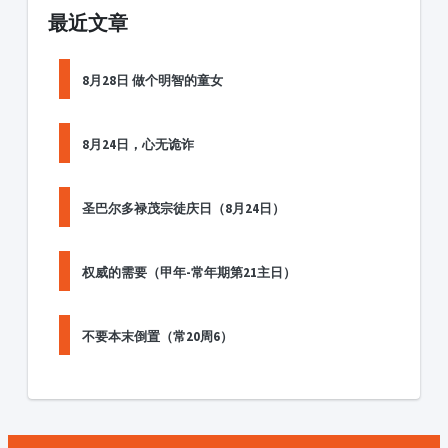
最近文章
8月28日 做个明智的童女
8月24日，心无诡诈
圣巴尔多禄茂宗徒庆日（8月24日）
权威的需要（甲年-常年期第21主日）
不要本末倒置（常20周6）