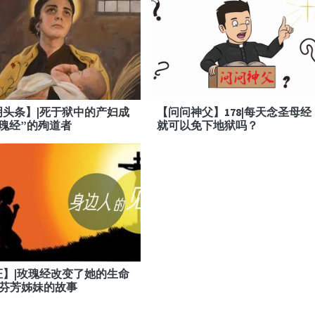
明头条】|死于狱中的产妇成
【问问神父】178|每天念圣母经
瑰经”的殉道者
就可以免下地狱吗？
证】|玫瑰经改变了她的生命
朱芬芳姊妹的故事