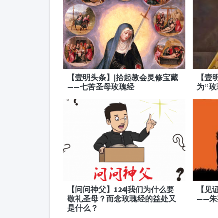
【壹明头条】|拾起教会灵修宝藏
【壹
——七苦圣母玫瑰经
为“玫
【问问神父】124|我们为什么要
【见
敬礼圣母？而念玫瑰经的益处又
——
是什么？