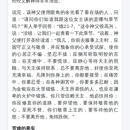
经经文解释得非常清楚。”
说完，该神父便用眼角的余光看了看在场的人，问
道：“请问你们知道我跟这位女士谈的是哪句章节
吗？”有人举手回答：“德2:1-7。”这令神父很高兴，
说：“没错，让我们一起查看一下此章节。”说着，神
父便打开圣经读道：“我儿，你前去服事上主时，应
固守正义与敬畏，并应预备你的心承受试探。使你
的心居正不偏，坚忍不拔；应侧耳听取明智的言
语；在灾难中，不要慌张。应静心等待天主的照
顾，与天主保持联系，总不要离弃他，好使你至死
充满幸福。凡降到你身上的，你都要接受；在痛苦
中，你要忍受；在各种困苦中，你要多多忍耐；因
为金银应在火里锻炼，天主所喜悦的人，也应在谦
卑的火炉中锻炼。你只管信赖天主，他必扶持你；
你应修直你的道路，要仰望他，要保持敬畏他的
心，至死不替。你们敬畏上主的，要等待他的仁
慈；不要离开他，免得跌倒。”
苦难的果实