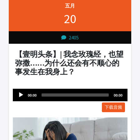
五月
20
2405
【壹明头条】| 我念玫瑰经，也望
弥撒……为什么还会有不顺心的
事发生在我身上？
Audio
1231231
Player
00:00
00:00
下载音频