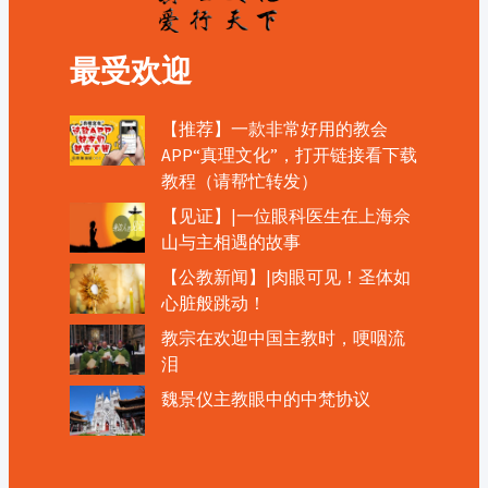
最受欢迎
【推荐】一款非常好用的教会
APP“真理文化”，打开链接看下载
教程（请帮忙转发）
【见证】|一位眼科医生在上海佘
山与主相遇的故事
【公教新闻】|肉眼可见！圣体如
心脏般跳动！
教宗在欢迎中国主教时，哽咽流
泪
魏景仪主教眼中的中梵协议