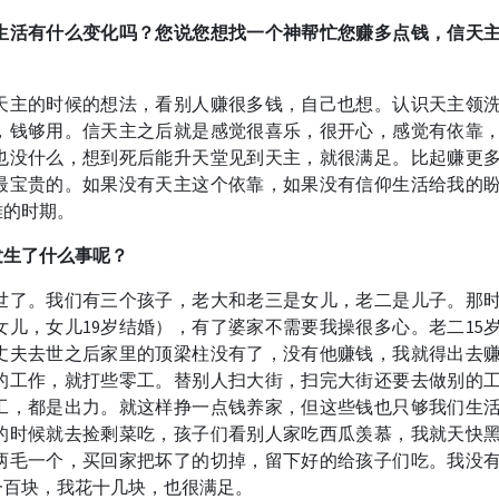
生活有什么变化吗？您说您想找一个神帮忙您赚多点钱，信天
天主的时候的想法，看别人赚很多钱，自己也想。认识天主领
，钱够用。信天主之后就是感觉很喜乐，很开心，感觉有依靠
也没什么，想到死后能升天堂见到天主，就很满足。比起赚更
最宝贵的。如果没有天主这个依靠，如果没有信仰生活给我的
难的时期。
发生了什么事呢？
去世了。我们有三个孩子，老大和老三是女儿，老二是儿子。那
女儿，女儿19岁结婚），有了婆家不需要我操很多心。老二15
我丈夫去世之后家里的顶梁柱没有了，没有他赚钱，我就得出去
的工作，就打些零工。替别人扫大街，扫完大街还要去做别的
工，都是出力。就这样挣一点钱养家，但这些钱也只够我们生
的时候就去捡剩菜吃，孩子们看别人家吃西瓜羡慕，我就天快
两毛一个，买回家把坏了的切掉，留下好的给孩子们吃。我没
一百块，我花十几块，也很满足。