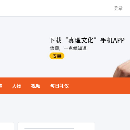
登录
祷
人物
视频
每日礼仪