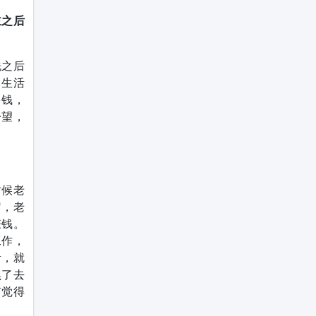
主之后
洗之后
，生活
多钱，
盼望，
时候老
岁，老
赚钱。
工作，
活，就
黑了去
有觉得