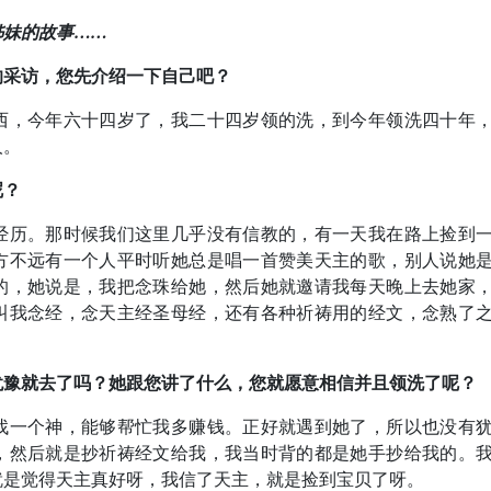
姊妹的故事……
的采访，您先介绍一下自己吧？
西，今年六十四岁了，我二十四岁领的洗，到今年领洗四十年
人。
呢？
经历。那时候我们这里几乎没有信教的，有一天我在路上捡到
方不远有一个人平时听她总是唱一首赞美天主的歌，别人说她
的，她说是，我把念珠给她，然后她就邀请我每天晚上去她家
叫我念经，念天主经圣母经，还有各种祈祷用的经文，念熟了
犹豫就去了吗？她跟您讲了什么，您就愿意相信并且领洗了呢？
找一个神，能够帮忙我多赚钱。正好就遇到她了，所以也没有
，然后就是抄祈祷经文给我，我当时背的都是她手抄给我的。
就是觉得天主真好呀，我信了天主，就是捡到宝贝了呀。