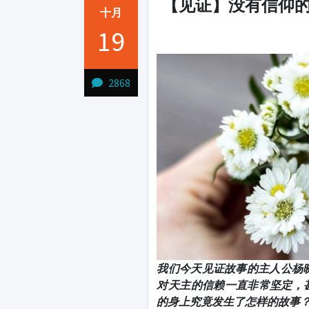
【见证】没有信仰
十月
19
1231231
2868
我们今天见证故事的主人公杨晓
对天主的信赖一直非常坚定，
的身上究竟发生了怎样的故事