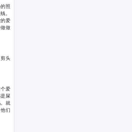
心的照
花钱。
堂的爱
们做做
人剪头
这个爱
都是屎
妈。就
，他们