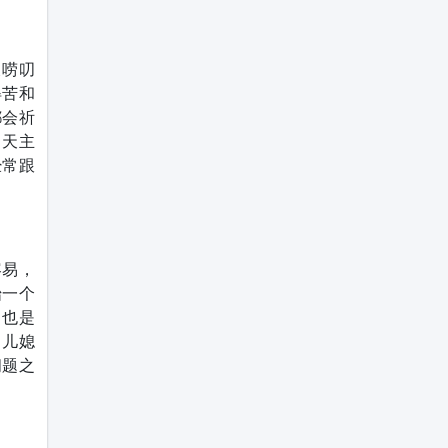
天唠叨
得苦和
都会祈
，天主
经常跟
容易，
始一个
，也是
，儿媳
问题之