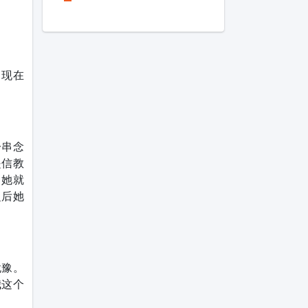
，现在
一串念
是信教
，她就
之后她
犹豫。
我这个