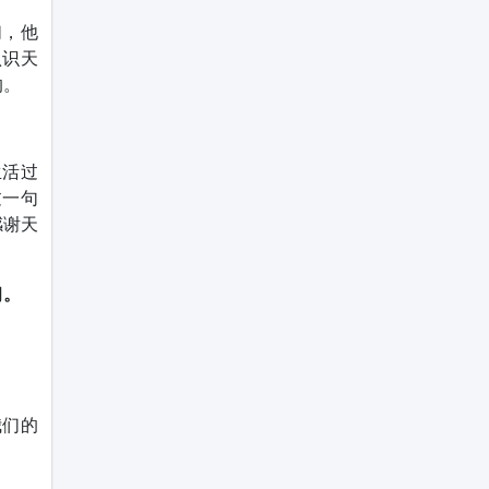
们，他
认识天
的。
生活过
过一句
感谢天
习。
。
我们的