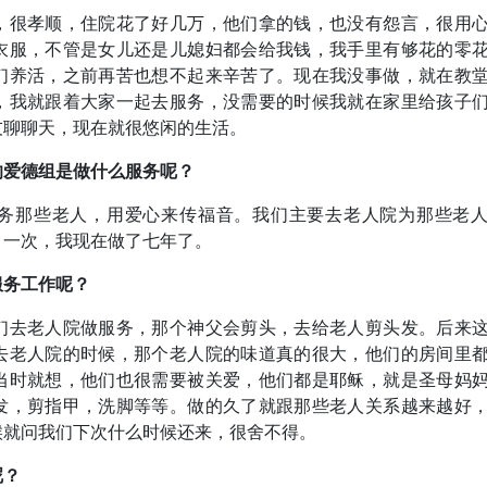
，很孝顺，住院花了好几万，他们拿的钱，也没有怨言，很用
衣服，不管是女儿还是儿媳妇都会给我钱，我手里有够花的零
们养活，之前再苦也想不起来辛苦了。现在我没事做，就在教
，我就跟着大家一起去服务，没需要的时候我就在家里给孩子
友聊聊天，现在就很悠闲的生活。
的爱德组是做什么服务呢？
务那些老人，用爱心来传福音。我们主要去老人院为那些老
月一次，我现在做了七年了。
服务工作呢？
们去老人院做服务，那个神父会剪头，去给老人剪头发。后来
去老人院的时候，那个老人院的味道真的很大，他们的房间里
当时就想，他们也很需要被关爱，他们都是耶稣，就是圣母妈
发，剪指甲，洗脚等等。做的久了就跟那些老人关系越来越好
候就问我们下次什么时候还来，很舍不得。
呢？