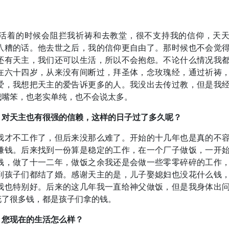
？
活着的时候会阻拦我祈祷和去教堂，很不支持我的信仰，天
八糟的话。他去世之后，我的信仰更自由了。那时候也不会觉
还有天主，我们还可以生活，所以不会抱怨。不论什么情况我
在六十四岁，从来没有间断过，拜圣体，念玫瑰经，通过祈祷
爱，我想把天主的爱告诉更多的人。我没出去传过教，但是我
我嘴笨，也老实单纯，也不会说太多。
，对天主也有很强的信赖，这样的日子过了多久呢？
我才不工作了，但后来没那么难了。开始的十几年也是真的不
赚钱。后来找到一份算是稳定的工作，在一个厂子做饭，一开
块钱，做了十一二年，做饭之余我还是会做一些零零碎碎的工作
到孩子们都结了婚。感谢天主的是，儿子娶媳妇也没花什么钱
我也特别好。后来的这几年我一直给神父做饭，但是我身体出
花了很多钱，都是孩子们拿的钱。
，您现在的生活怎么样？