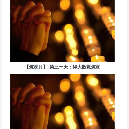
【炼灵月】| 第三十天：得大赦救炼灵