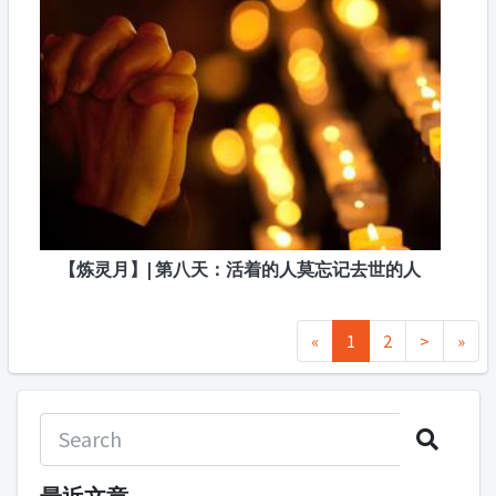
【炼灵月】| 第八天：活着的人莫忘记去世的人​
«
1
2
>
»