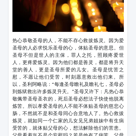
热心恭敬圣母的人，不能不存心救拔炼灵。因为爱
圣母的人必求悦乐圣母的心，体贴圣母的意思。但
圣母不但是世人的主保，罪人之托，照顾疼爱世
人，更疼爱炼灵。因为他们都是善灵，都是将升天
堂的善人，更是圣母所爱的儿女。圣母是忧苦之
慰，不愿让他们受苦，时刻愿意救出他们来。所
以，圣利阿略说：“每逢圣母瞻礼及瞻礼七，圣母必
到炼狱救出许多炼灵升天。”圣母又许下：凡热心恭
敬佩带圣母圣衣的，死后圣母必想法子快使他脱离
炼苦。所以孝爱圣母的人不能不体贴圣母的慈悲心
肠，不然就不是和圣母同心合意地人了。热心救拔
炼灵，就如同一个仁家的儿女见兄弟姐妹中有生病
受苦的，就体贴父母的心，想法解除他们的苦患。
父母看着岂不是个安慰吗？若是他有了病苦，父母