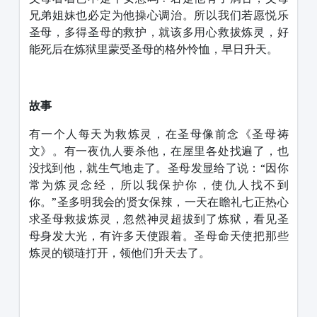
兄弟姐妹也必定为他操心调治。所以我们若愿悦乐
圣母，多得圣母的救护，就该多用心救拔炼灵，好
能死后在炼狱里蒙受圣母的格外怜恤，早日升天。
故事
有一个人每天为救炼灵，在圣母像前念《圣母祷
文》。有一夜仇人要杀他，在屋里各处找遍了，也
没找到他，就生气地走了。圣母发显给了说：“因你
常为炼灵念经，所以我保护你，使仇人找不到
你。”圣多明我会的贤女保辣，一天在瞻礼七正热心
求圣母救拔炼灵，忽然神灵超拔到了炼狱，看见圣
母身发大光，有许多天使跟着。圣母命天使把那些
炼灵的锁琏打开，领他们升天去了。