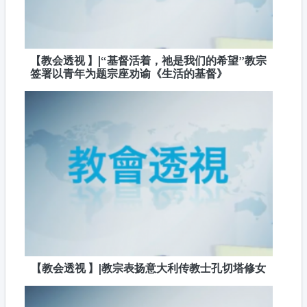
【教会透视 】|“基督活着，祂是我们的希望”教宗
签署以青年为题宗座劝谕《生活的基督》
【教会透视 】|教宗表扬意大利传教士孔切塔修女