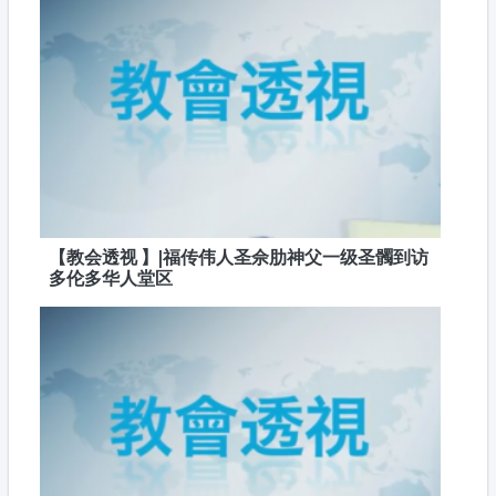
【教会透视 】|福传伟人圣佘肋神父一级圣髑到访
多伦多华人堂区