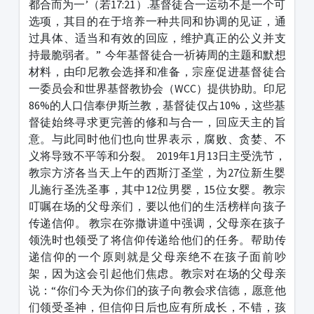
都合而为一’（若17:21）.基督徒合一运动不是一个可
选项，其目的在于培养一种共同和协调的见证，通
过具体、适当和有效的回应，维护真正的公义并支
持最脆弱者。”
今年基督徒合一祈祷周的主题和默想
材料，由印尼教会选择和准备，宗座促进基督徒合
一委员会和世界基督教协会（WCC）提供协助。印尼
86%的人口信奉伊斯兰教，基督徒仅占10%，这些基
督徒始终寻求更完善的修和与合一，回应天主的旨
意。与此同时他们也向世界表示，腐败、贪婪、不
义将导致不平等和分裂。
2019年1月13日主受洗节，
教宗方济各当天上午的西斯汀圣堂，为27位新生婴
儿施行圣洗圣事，其中12位男婴，15位女婴。教宗
叮嘱在场的父母亲们，要以他们的生活榜样向孩子
传递信仰。 教宗在弥撒讲道中强调，父母亲在孩子
领洗时也领受了将信仰传递给他们的任务。帮助传
递信仰的一个原则就是父母亲绝不在孩子面前吵
架，因为这会引起他们焦虑。教宗对在场的父母亲
说：“你们今天为你们的孩子向教会求信德，愿意他
们领受圣神，但信仰日后也应有所成长，不错，孩