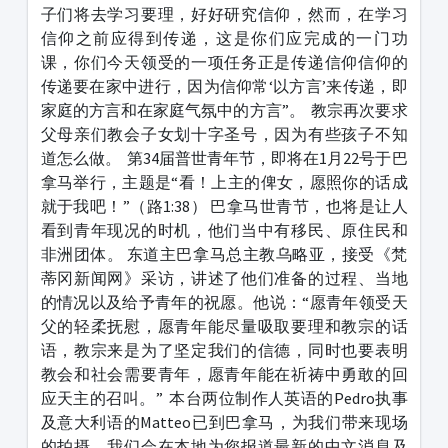
子们将去学习要理，好好研究信仰，然而，在学习
信仰之前应得到传递，这是你们应完成的一门功
课，你们今天领受的一项任务正是传递信仰信仰的
传递要在家中进行，因为信仰常‘以方言’来传递，即
家庭的方言和在家庭气氛中的方言”。
教宗再次要求
父母亲们教会子女划十字圣号，因为有些孩子不知
道怎么做。
第34届普世青年节，即将在1月22号于巴
拿马举行，主题是“看！上主的俾女，愿照你的话成
就于我吧！”（路1:38） 巴拿马世青节，也将是让人
看到青年现况的时机，他们当中有移民、原住民和
非洲团体。 东道主巴拿马总主教乌略亚，接受《梵
蒂冈新闻网》采访，讲述了他们准备的过程、当地
的情况以及给予青年的祝愿。他说：“愿青年领受天
父的轻柔抚慰，愿青年能尽量吸取要理和教宗的话
语，教宗来是为了坚定我们的信德，同时也要表明
教会和社会需要青年，愿青年能在祈祷中勇敢的回
应天主的召叫。”
本台两位制作人英语的Pedro执事
及意大利语的Matteo已到巴拿马，为我们带来现场
的拍摄，我们会在本地为您报道最新的中文消息及