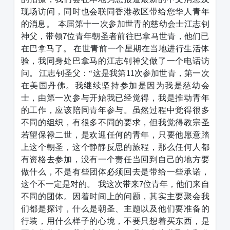
现场访问，同时也会联同香港教区带给您华人青年
的消息。
本届第十一次参加世青的慈幼会士江志钊
神父，带领7位青年朝圣者前往巴拿马世青，他们已
在巴拿马了。 在世青前一个星期在当地进行生活体
验，我同身处巴拿马的江志钊神父做了一个电话访
问。 江志钊圣父：“这是我第11次参加世青，第一次
在美国丹佛。我继续坚持参加是因为我是慈幼会
士，由第一次参与开始我已经觉得，我是推动青年
的工作，应该陪同青年参与。虽然过程中觉得很多
不同的组织，有很多不同的要求，但我觉得教宗圣
若望保禄二世，是欢迎任何的青年，只要他愿意踏
上这个朝圣，这个静静反思的旅程，那么任何人都
有资格去参加，没有一个责任当回到自己的地方要
做什么，不是有些团体必须回去是带给一些承诺，
这个不一定是对的。
我这次带来7位青年，他们来自
不同的团体。因着时间上的问题，其实主要聚会我
们都是探讨，什么是朝圣、主题以及他们要准备的
行装，用什么样子的心境，不要只想着买东西，是