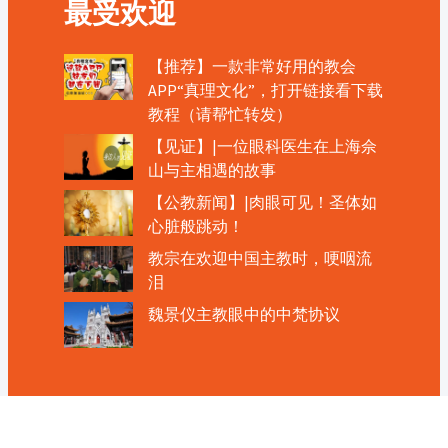
最受欢迎
【推荐】一款非常好用的教会
APP“真理文化”，打开链接看下载
教程（请帮忙转发）
【见证】|一位眼科医生在上海佘
山与主相遇的故事
【公教新闻】|肉眼可见！圣体如
心脏般跳动！
教宗在欢迎中国主教时，哽咽流
泪
魏景仪主教眼中的中梵协议