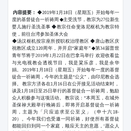
1231231
内容提要：
◆
2019年1月18日（星期五）开始每年一
度的基督徒合一祈祷周
◆
主受洗节，教宗为27位新生
◆
教宗任命斐洛尼枢机为教宗特
婴儿施行圣洗圣事
使，前往台湾参加圣体大会
◆
汤汉枢机按宗座所授职权治理教区
◆
唐山教区庆
祝教区成立120周年，并开启“家庭年”
◆
第34届普世
欢迎收看盐
青年节将于2019年1月22日在巴拿马举行
与光电视教会透视节目，我是粱乐彦，我是余华
娟。 2019年1月18日（星期五）开始每年一度的基督
徒合一祈祷周，今年的主题是“公义”，由印尼教会选
择。 教宗方济各在1月16日在公开接见活动结束时，
谈及1月18日至25日举行的基督徒合一祈祷周，勉励
众人积极参与这项活动。 教宗说：“本周五，在城外
圣保禄大殿举行晚祷后，即将开启基督徒合一祈祷
周，主题为「只应追求至公至义」（申十六18-
20）。今年我们也受邀一同祈祷，好使所有基督徒
都能回归到同一个家庭，顺应天主的意愿，‘愿众人