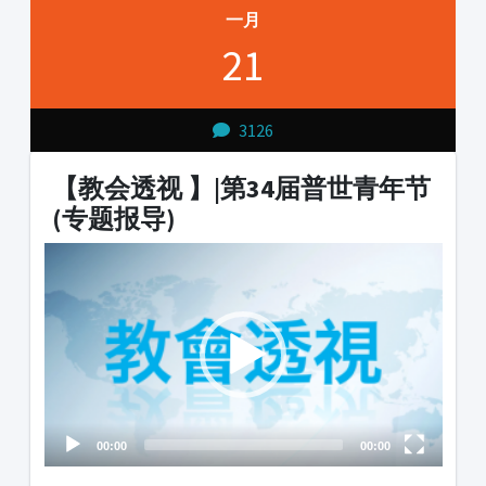
一月
21
3126
【教会透视 】|第34届普世青年节
(专题报导)
Video
Player
00:00
00:00