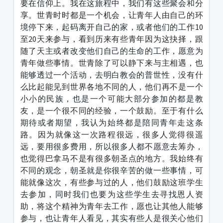
要在信仰上。我在这旅程中，我们有这些聚会和分
享。世青时时都是一个机会，让青年人由自己的环
境停下来，起码离开自己的家，或者他们的工作10
至20天来参与，看到历来有些青年因为这抉择，跟
随了天主或者改变他们自己的生命的工作，愿意为
青年做些事情。世青除了可以静下来与主相遇，也
能够透过一个活动，去明白教会的普世性，没有什
么比起能见到世界各地不同的人，他们再不是一个
小小的民族，也是一个可能大部分参加的都是教
友，是一个很不同的经验，一个鼓励。至于有什么
期待或者期望，我认为始终都是陪同青年走这条
路。因为就像这一次路程很远，很多人觉得很遥
远，要用很多费用，所以很多人都不愿意去筹办，
也觉得巴拿马不是有很多朝圣点的地方。我始终有
不同的观念，朝圣就是你很辛苦的做一些事情，可
能就像这次，有些参与过的人，他们鼓励这班学生
去参加，同时我们也要为这些学生去寻找恩人资
助，将这个精神为青年去工作，愿也让其他人能够
参与，也让青年人看见，其实有些人是很关心他们