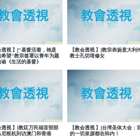
透视 】|“基督活着，祂是
【教会透视 】|教宗表扬意大利
的希望”教宗签署以青年为题
教士孔切塔修女
劝谕《生活的基督》
透视 】|教廷万民福音部部
【教会透视 】|台湾圣体大会：
洛尼枢机到访澳门和香港
的一切泉源都在袮内！