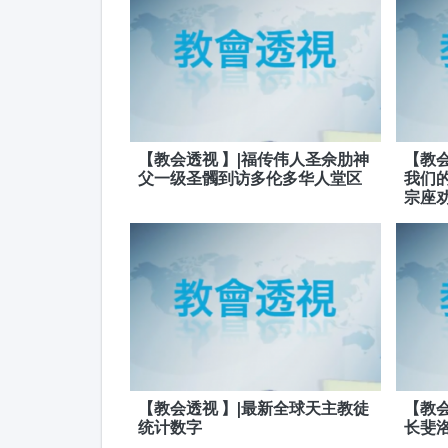
【教会透视 】|福传伟人圣佘肋神
【教会
父一级圣髑到访多伦多华人堂区
我们
宗座
【教会透视 】|最新全球天主教徒
【教会
统计数字
长斐