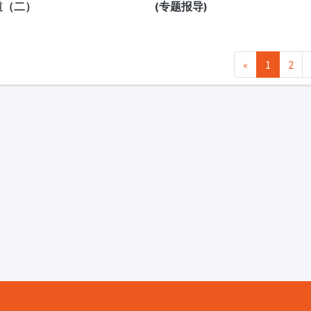
道（二）
(专题报导)
«
1
2