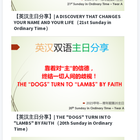
【英汉主日分享】| A DISCOVERY THAT CHANGES
YOUR NAME AND YOUR LIFE（21st Sunday in
Ordinary Time）
【英汉主日分享】| THE "DOGS" TURN INTO
"LAMBS" BY FAITH（20th Sunday in Ordinary
Time）