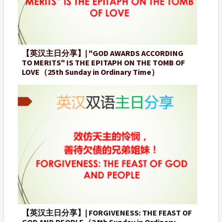
【英汉主日分享】| "GOD AWARDS ACCORDING
TO MERITS" IS THE EPITAPH ON THE TOMB OF
LOVE（25th Sunday in Ordinary Time）
【英汉主日分享】| FORGIVENESS: THE FEAST OF
GOD AND PEOPLE（24th Sunday in Ordinary