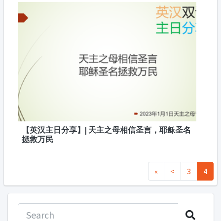
【英汉主日分享】| 天主之母相信圣言，耶稣圣名
拯救万民
«
<
3
4