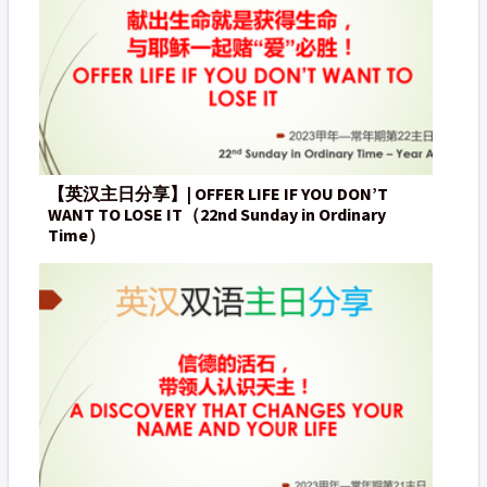
【英汉主日分享】| OFFER LIFE IF YOU DON’T
WANT TO LOSE IT（22nd Sunday in Ordinary
Time）