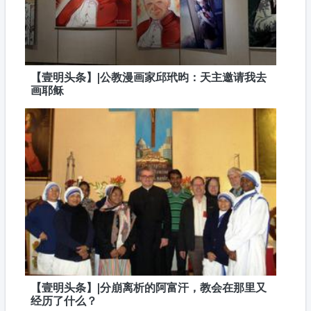
【壹明头条】|公教漫画家邱玳昀：天主邀请我去
画耶稣
【壹明头条】|分崩离析的阿富汗，教会在那里又
经历了什么？