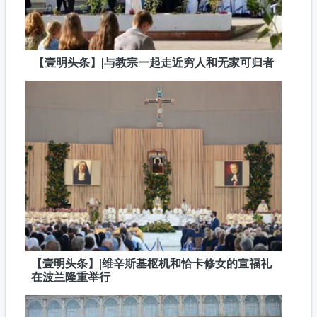
【壹明头条】|与教宗一起走近穷人和无家可归者
【壹明头条】|维辛斯基枢机和恰卡修女的宣福礼
在波兰隆重举行