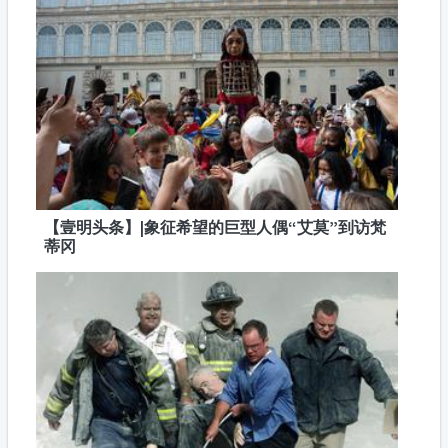
【壹明头条】|象征希望的巨型人偶“艾莫”到访梵
蒂冈