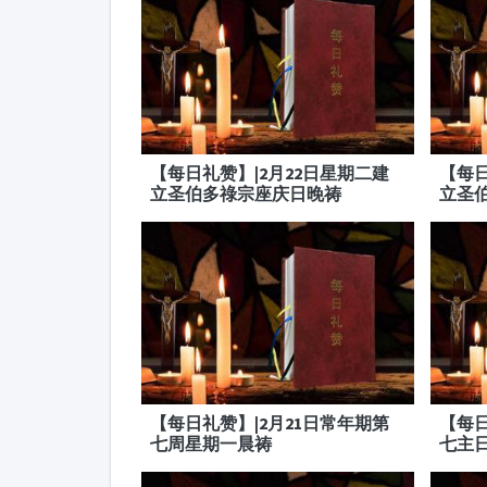
【每日礼赞】|2月22日星期二建
【每日
立圣伯多祿宗座庆日晚祷
立圣
【每日礼赞】|2月21日常年期第
【每日
七周星期一晨祷
七主