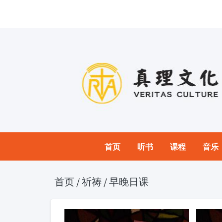
首页
听书
课程
音乐
首页
/
祈祷
/
早晚日课