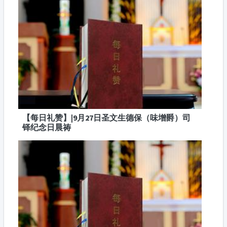
【每日礼赞】|9月27日圣文生德保（味增爵）司
铎纪念日晨祷