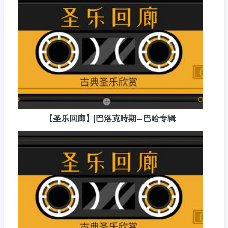
【圣乐回廊】|巴洛克時期—巴哈专辑