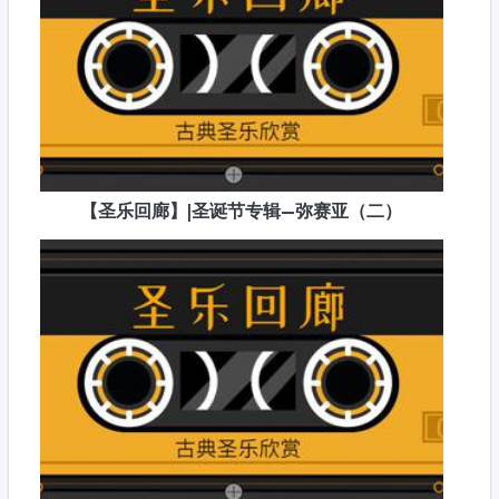
【圣乐回廊】|圣诞节专辑—弥赛亚（二）