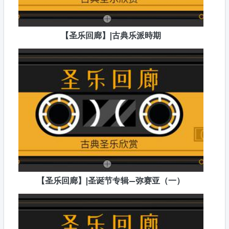
【圣乐回廊】|古典乐派時期
【圣乐回廊】|圣诞节专辑—弥赛亚（一）