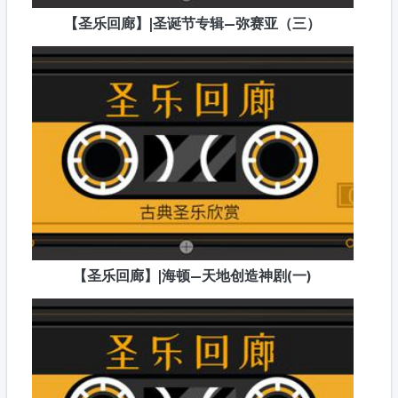
【圣乐回廊】|圣诞节专辑—弥赛亚（三）
【圣乐回廊】|海顿—天地创造神剧(一)