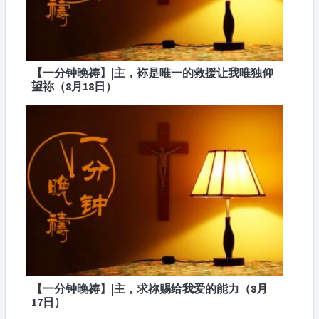
【一分钟晚祷】|主，袮是唯一的救援让我唯独仰
望祢（8月18日）
【一分钟晚祷】|主，求祢赐给我爱的能力（8月
17日）