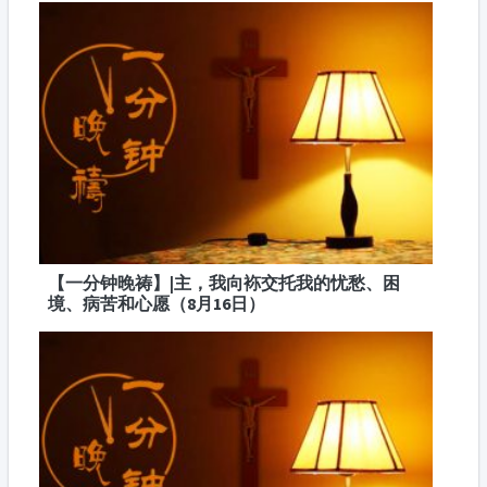
【一分钟晚祷】|主，我向袮交托我的忧愁、困
境、病苦和心愿（8月16日）