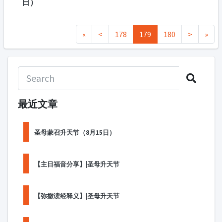
日）
«
<
178
179
180
>
»
最近文章
圣母蒙召升天节（8月15日）
【主日福音分享】|圣母升天节
【弥撒读经释义】|圣母升天节