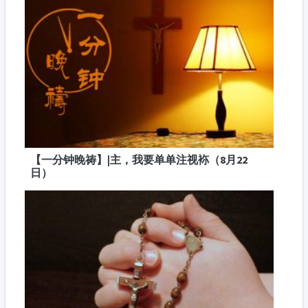
【一分钟晚祷】|主，我要单单注视袮（8月22
日）