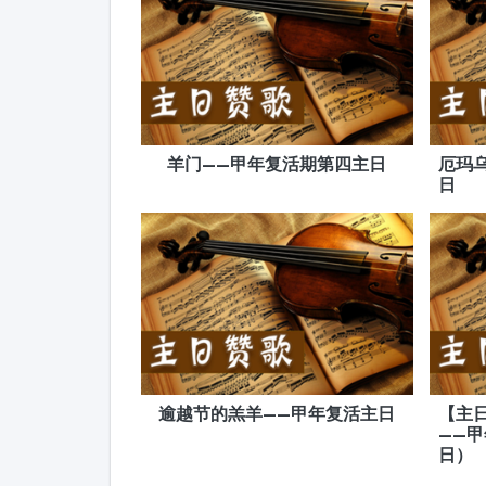
羊门——甲年复活期第四主日
厄玛
日
逾越节的羔羊——甲年复活主日
【主日
——
日）