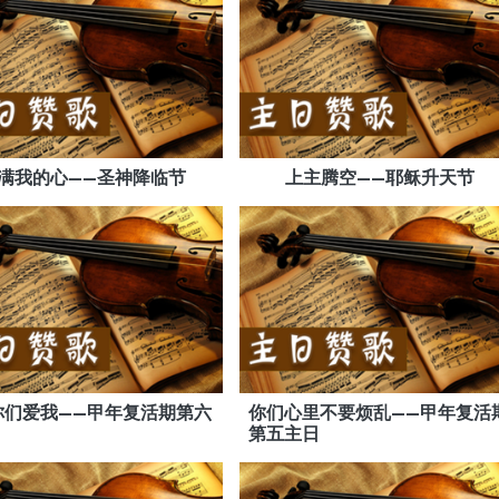
满我的心——圣神降临节
上主腾空——耶稣升天节
你们爱我——甲年复活期第六
你们心里不要烦乱——甲年复活
第五主日