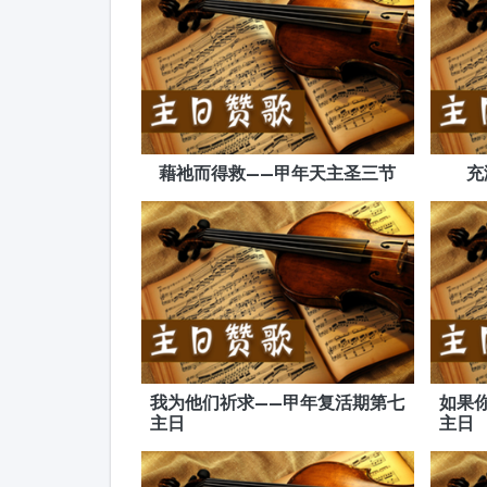
藉祂而得救——甲年天主圣三节
充
我为他们祈求——甲年复活期第七
如果
主日
主日