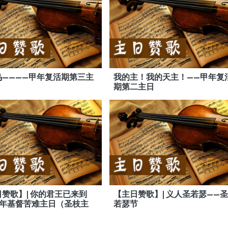
乌————甲年复活期第三主
我的主！我的天主！——甲年复
期第二主日
赞歌】| 你的君王已来到
【主日赞歌】| 义人圣若瑟——圣
甲年基督苦难主日（圣枝主
若瑟节