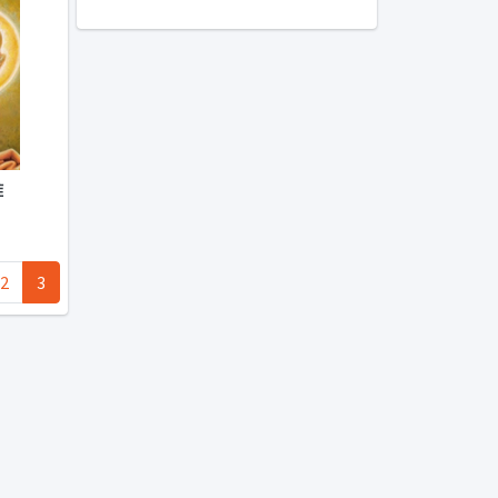
难
2
3