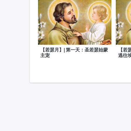
【若瑟月】| 第一天：圣若瑟始蒙
【若
主宠
逃往