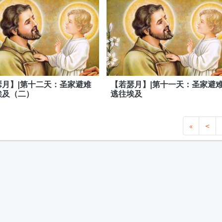
瑟月】|第十二天：圣家避难
【若瑟月】|第十一天：圣家避
埃及（二）
逃往埃及
«
<