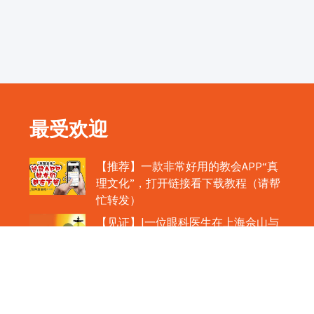
最受欢迎
【推荐】一款非常好用的教会APP“真
理文化”，打开链接看下载教程（请帮
忙转发）
【见证】|一位眼科医生在上海佘山与
主相遇的故事
【公教新闻】|肉眼可见！圣体如心脏
般跳动！
教宗在欢迎中国主教时，哽咽流泪