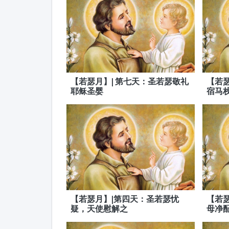
【若瑟月】| 第七天：圣若瑟敬礼
【若瑟
耶稣圣婴
宿马
【若瑟月】|第四天：圣若瑟忧
【若瑟
疑，天使慰解之
母净