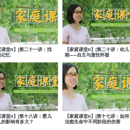
课堂II】|第二十一讲：找
【家庭课堂II】|第二十讲：幼儿
的记忆
期——自主与羞怯怀疑
课堂II】|第十八讲：婴儿
【家庭课堂II】|第十七讲：如何
人的影响有多大？
治愈生命中不同阶段的伤害