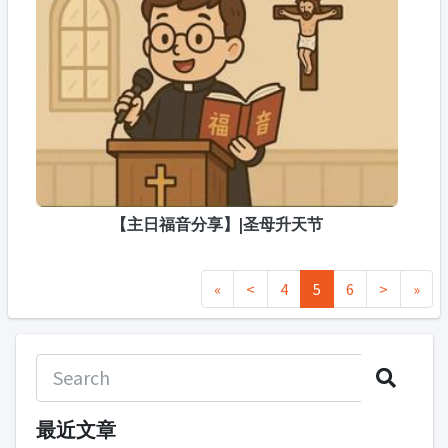
【主日福音分享】|圣母升天节
«
<
4
5
6
>
»
最近文章