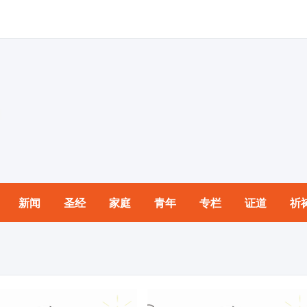
新闻
圣经
家庭
青年
专栏
证道
祈