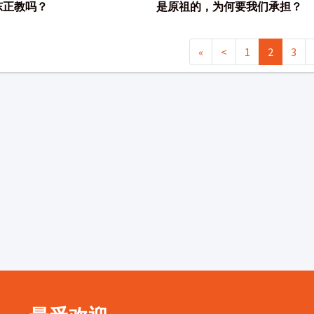
东正教吗？
是原祖的，为何要我们承担？
«
<
1
2
3