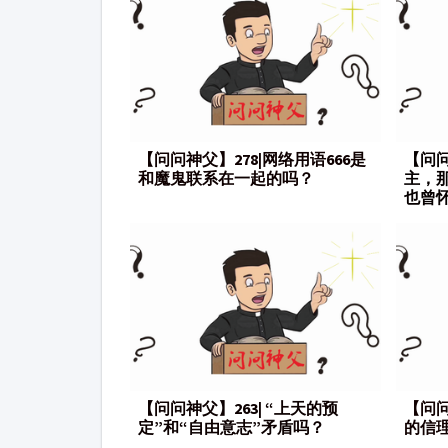
【问问神父】278|网络用语666是
【问问
和魔鬼联系在一起的吗？
主，
也曾
【问问神父】263| “上天的预
【问问
定”和“自由意志”矛盾吗？
的信