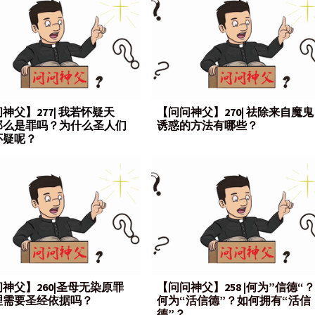
神父】277| 我若怀疑天
【问问神父】270| 祛除来自魔鬼
那么是罪吗？为什么圣人们
诱惑的方法有哪些？
怀疑呢？
神父】260|圣母无染原罪
【问问神父】258 |何为”信德“？
理需要圣经依据吗？
何为“活信德”？如何拥有“活信
德”？