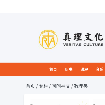
首页
听书
课程
音乐
首页
/
专栏
/
问问神父
/
教理类