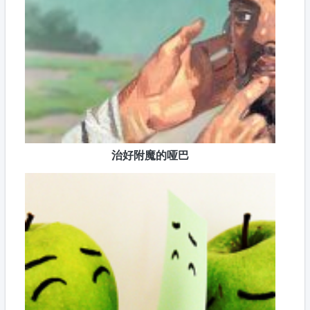
治好附魔的哑巴