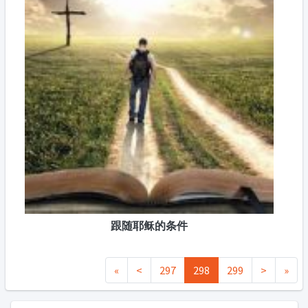
跟随耶稣的条件
«
<
297
298
299
>
»