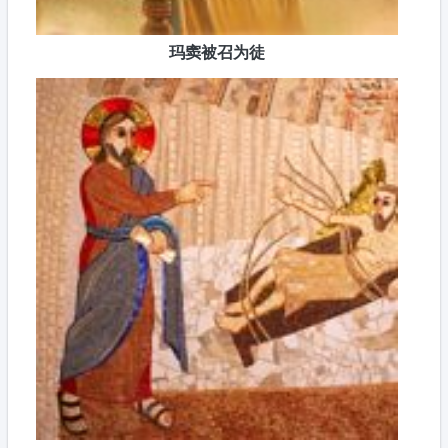
玛窦被召为徒