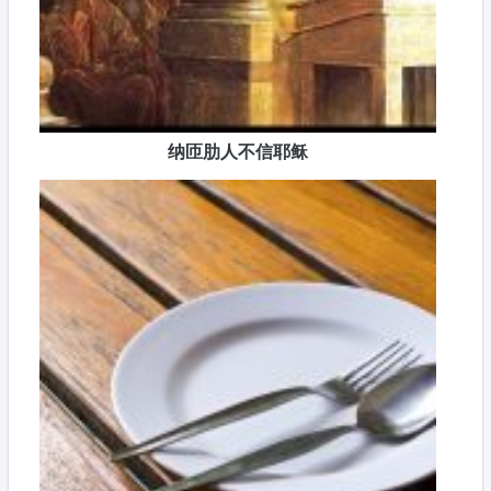
纳匝肋人不信耶稣