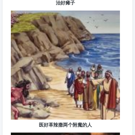
治好瘫子
医好革辣撒两个附魔的人