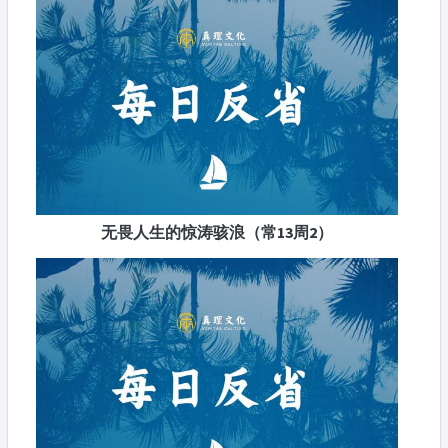
无畏人生的惊涛骇浪（常13周2）