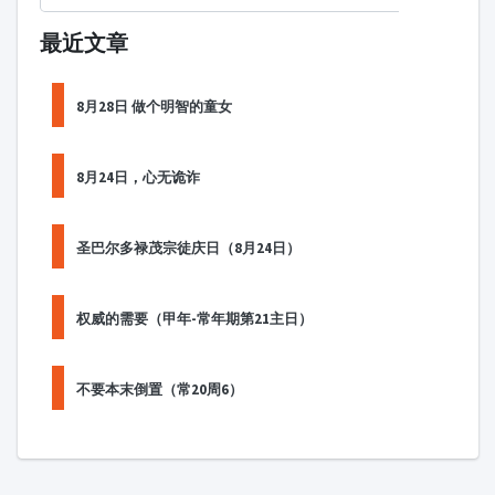
最近文章
8月28日 做个明智的童女
8月24日，心无诡诈
圣巴尔多禄茂宗徒庆日（8月24日）
权威的需要（甲年-常年期第21主日）
不要本末倒置（常20周6）