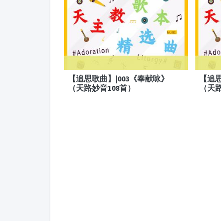
【追思歌曲】|003《奉献咏》
【追思
（天路妙音108首）
（天路