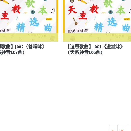
歌曲】|002《答唱咏》
【追思歌曲】|001《进堂咏》
妙音107首）
（天路妙音106首）
«
<