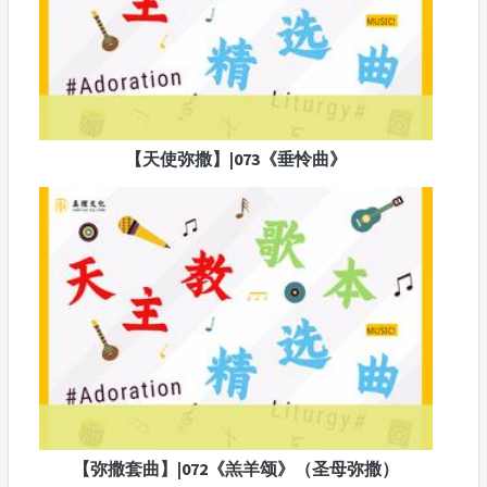
【天使弥撒】|073《垂怜曲》
【弥撒套曲】|072《羔羊颂》（圣母弥撒）