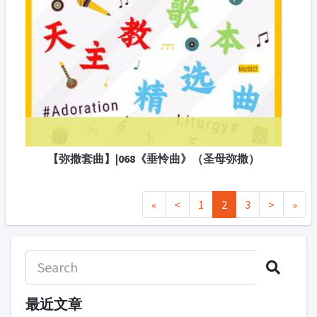
【弥撒套曲】|068《垂怜曲》（圣母弥撒）
«
<
1
2
3
>
»
最近文章