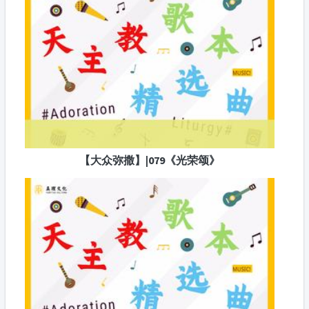
【大众弥撒】|079《光荣颂》