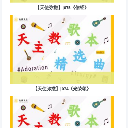
【天使弥撒】|075《信经》
【天使弥撒】|074《光荣颂》