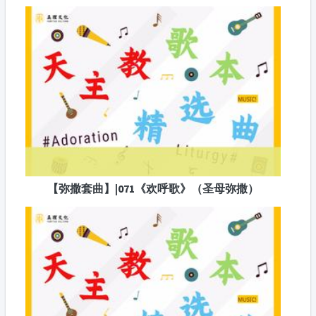
【弥撒套曲】|071《欢呼歌》（圣母弥撒）