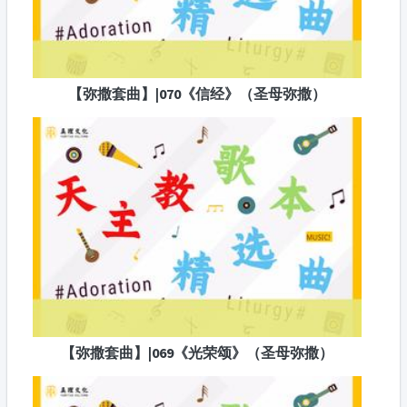
【弥撒套曲】|070《信经》（圣母弥撒）
【弥撒套曲】|069《光荣颂》（圣母弥撒）