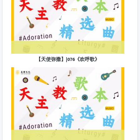
【天使弥撒】|076《欢呼歌》