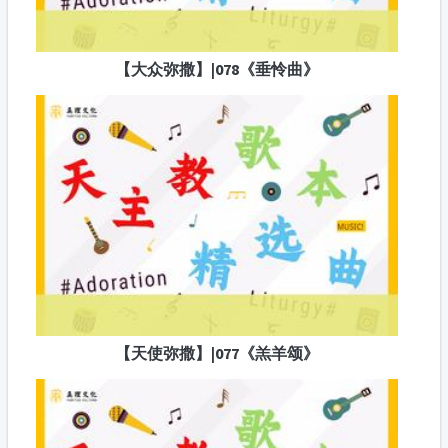
【大众弥撒】|078《垂怜曲》
【天使弥撒】|077《羔羊颂》