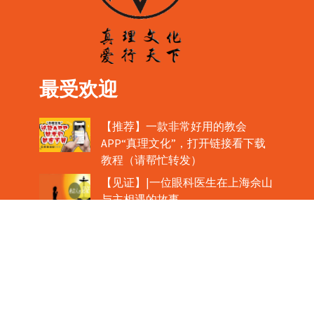
最受欢迎
【推荐】一款非常好用的教会
APP“真理文化”，打开链接看下载
教程（请帮忙转发）
【见证】|一位眼科医生在上海佘山
与主相遇的故事
【公教新闻】|肉眼可见！圣体如心
脏般跳动！
教宗在欢迎中国主教时，哽咽流泪
魏景仪主教眼中的中梵协议