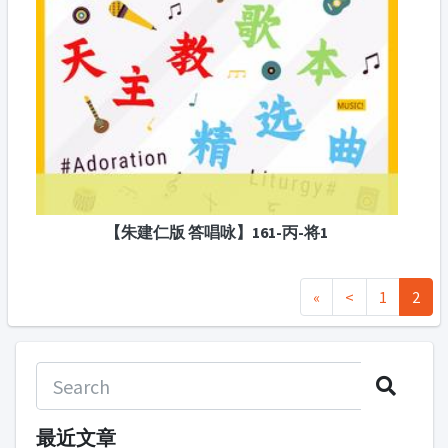
【朱建仁版 答唱咏】161-丙-将1
«
<
1
2
最近文章