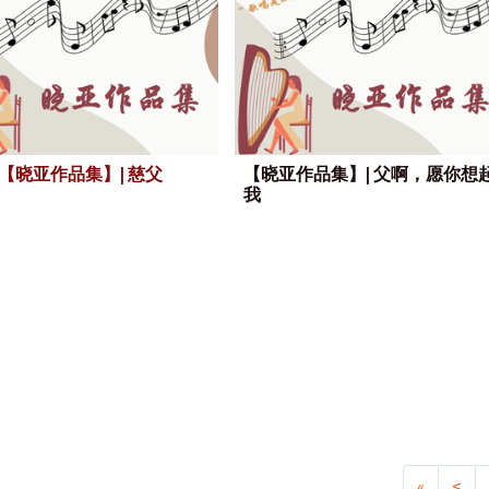
【晓亚作品集】| 慈父
【晓亚作品集】| 父啊，愿你想
我
«
<