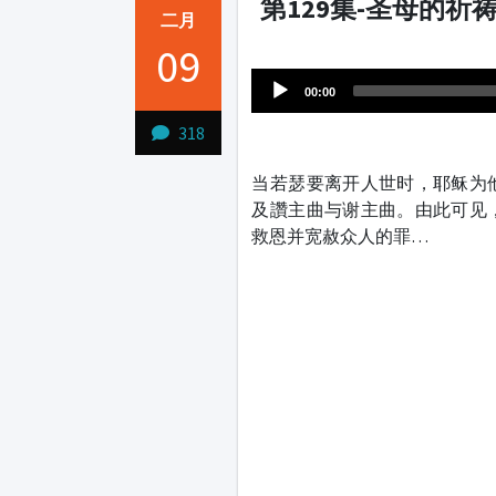
第129集-圣母的祈
二月
Audio
09
1231231
Player
00:00
318
当若瑟要离开人世时，耶稣为
及讚主曲与谢主曲。由此可见
救恩并宽赦众人的罪…