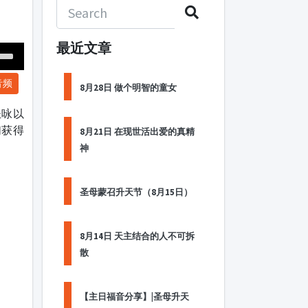
最近文章
Down
音频
ow
8月28日 做个明智的童女
s
圣咏以
们获得
8月21日 在现世活出爱的真精
ease
神
rease
me.
圣母蒙召升天节（8月15日）
8月14日 天主结合的人不可拆
散
【主日福音分享】|圣母升天