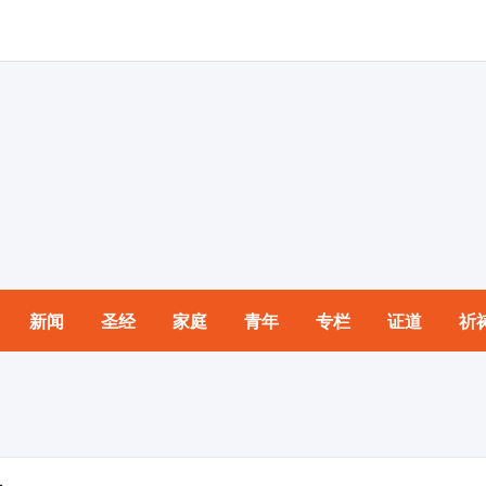
新闻
圣经
家庭
青年
专栏
证道
祈
园