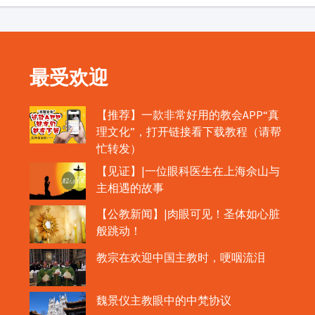
最受欢迎
【推荐】一款非常好用的教会APP“真
理文化”，打开链接看下载教程（请帮
忙转发）
【见证】|一位眼科医生在上海佘山与
主相遇的故事
【公教新闻】|肉眼可见！圣体如心脏
般跳动！
教宗在欢迎中国主教时，哽咽流泪
魏景仪主教眼中的中梵协议