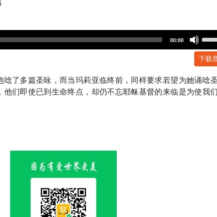
祷
Use
00:00
Up/
下载
Arr
key
他唸了多篇圣咏，而当玛莉亚临终前，同样要求若望为她诵唸
to
，他们即使已到生命终点，却仍不忘耶稣基督的来临是为使我
incr
or
dec
volu