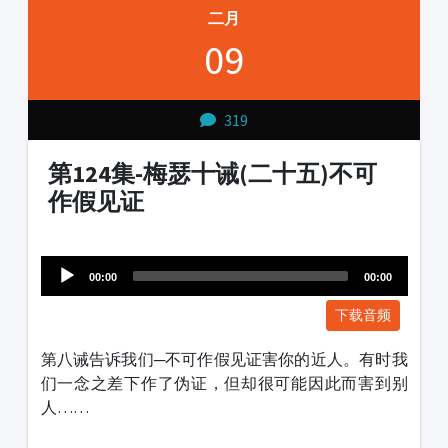
二月
09
319
第124集-梅瑟十诫(二十五)不可
作假见证
Audio
1231231
Player
00:00
00:00
下载音频
第八诫告诉我们─不可作假见证害你的近人。有时我
们一念之差下作了伪证，但却很可能因此而害到别
人……