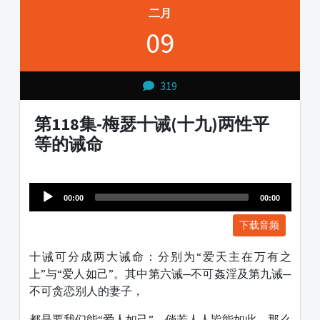
二月
09
319
第118集-梅瑟十诫(十九)两性平
等的诫命
Audio
1231231
Player
00:00
00:00
下载音频
十诫可分成两大诫命：分别为“爱天主在万有之
上”与“爱人如己”。其中第六诫─不可姦淫及第九诫─
不可贪恋别人的妻子，
都是要我们能“爱人如己”，倘若人人皆能如此，那么