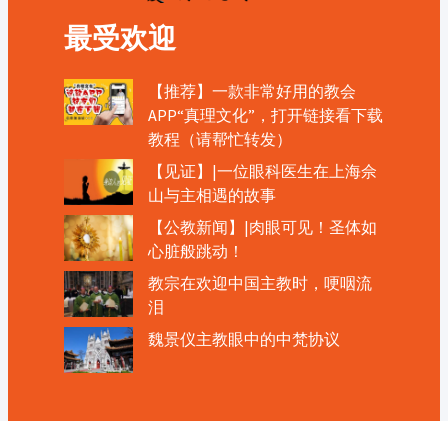
最受欢迎
【推荐】一款非常好用的教会
APP“真理文化”，打开链接看下载
教程（请帮忙转发）
【见证】|一位眼科医生在上海佘
山与主相遇的故事
【公教新闻】|肉眼可见！圣体如
心脏般跳动！
教宗在欢迎中国主教时，哽咽流
泪
魏景仪主教眼中的中梵协议