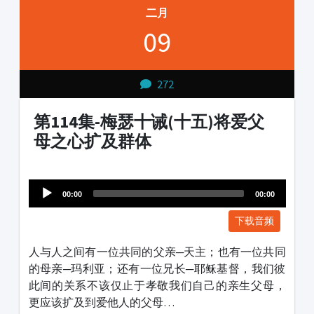
二月
09
272
第114集-梅瑟十诫(十五)将爱父
母之心扩及群体
Audio
1231231
Player
00:00
00:00
下载音频
人与人之间有一位共同的父亲─天主；也有一位共同
的母亲─玛利亚；还有一位兄长─耶稣基督，我们彼
此间的关系不该仅止于孝敬我们自己的亲生父母，
更应该扩及到爱他人的父母…