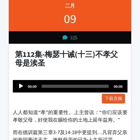
二月
09
325
第112集-梅瑟十诫(十三)不孝父
母是渎圣
Audio
1231231
Player
00:00
00:00
下载音频
人人都知道“孝”的重要性。上主曾说：“你们应该要
孝敬父母，好使我在赐给你的土地上延年益寿。”
而在德训篇第三章3-7及14-18中更提到…凡背弃父亲
的形同亵渎天主，激怒母亲的已为上主所诅咒…