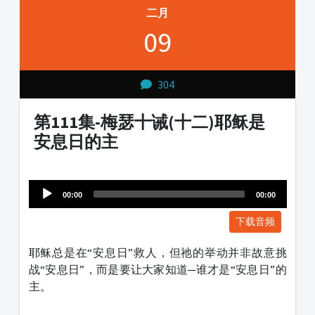
二月
09
304
第111集-梅瑟十诫(十二)耶稣是
安息日的主
Audio
1231231
Player
00:00
00:00
下载音频
耶稣总是在“安息日”救人，但祂的举动并非故意挑
战“安息日”，而是要让大家知道─谁才是“安息日”的
主。