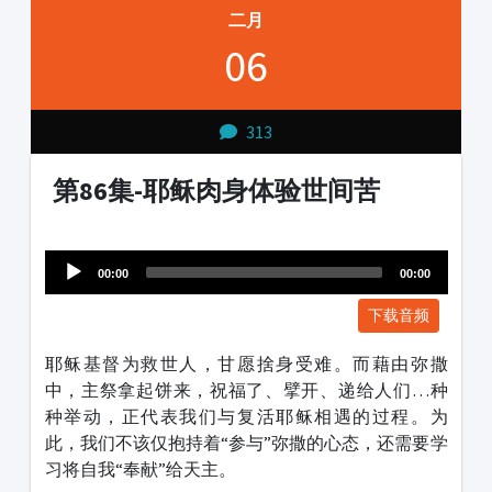
二月
06
313
第86集-耶稣肉身体验世间苦
Audio
1231231
Player
00:00
00:00
下载音频
耶稣基督为救世人，甘愿捨身受难。而藉由弥撒
中，主祭拿起饼来，祝福了、擘开、递给人们…种
种举动，正代表我们与复活耶稣相遇的过程。为
此，我们不该仅抱持着“参与”弥撒的心态，还需要学
习将自我“奉献”给天主。