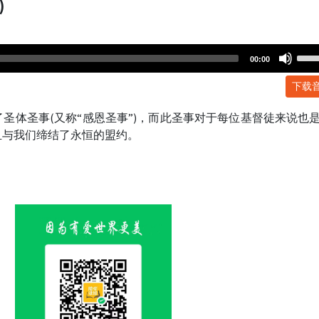
)
Use
00:00
Up/
下载
Arr
key
圣体圣事(又称“感恩圣事”)，而此圣事对于每位基督徒来说也
to
血与我们缔结了永恒的盟约。
incr
or
dec
volu