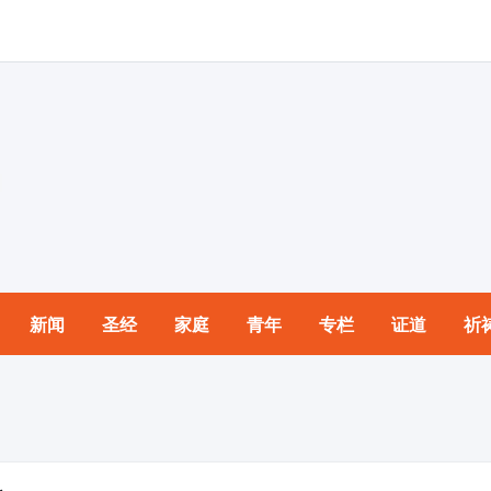
新闻
圣经
家庭
青年
专栏
证道
祈
园