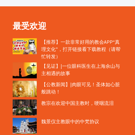
最受欢迎
【推荐】一款非常好用的教会APP“真
理文化”，打开链接看下载教程（请帮
忙转发）
【见证】|一位眼科医生在上海佘山与
主相遇的故事
【公教新闻】|肉眼可见！圣体如心脏
般跳动！
教宗在欢迎中国主教时，哽咽流泪
魏景仪主教眼中的中梵协议