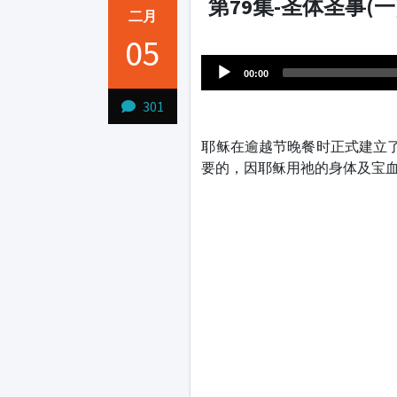
第79集-圣体圣事(一
二月
Audio
05
1231231
Player
00:00
301
耶稣在逾越节晚餐时正式建立了
要的，因耶稣用祂的身体及宝