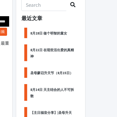
最近文章
Down
音频
ow
8月28日 做个明智的童女
s
是最重
8月21日 在现世活出爱的真精
ease
神
rease
me.
圣母蒙召升天节（8月15日）
8月14日 天主结合的人不可拆
散
【主日福音分享】|圣母升天