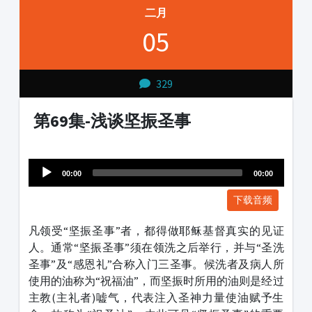
二月
05
329
第69集-浅谈坚振圣事
Audio
1231231
Player
00:00
00:00
下载音频
凡领受“坚振圣事”者，都得做耶稣基督真实的见证
人。通常“坚振圣事”须在领洗之后举行，并与“圣洗
圣事”及“感恩礼”合称入门三圣事。候洗者及病人所
使用的油称为“祝福油”，而坚振时所用的油则是经过
主教(主礼者)嘘气，代表注入圣神力量使油赋予生