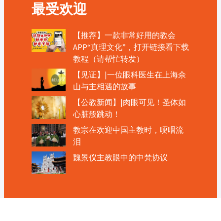
最受欢迎
【推荐】一款非常好用的教会
APP“真理文化”，打开链接看下载
教程（请帮忙转发）
【见证】|一位眼科医生在上海佘
山与主相遇的故事
【公教新闻】|肉眼可见！圣体如
心脏般跳动！
教宗在欢迎中国主教时，哽咽流
泪
魏景仪主教眼中的中梵协议