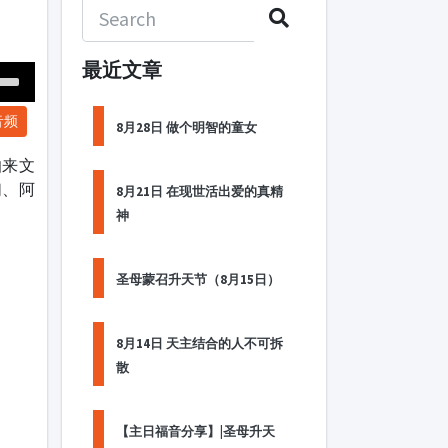
最近文章
Down
音频
ow
8月28日 做个明智的童女
s
伯来文
们、阿
8月21日 在现世活出爱的真精
ease
神
rease
me.
圣母蒙召升天节（8月15日）
8月14日 天主结合的人不可拆
散
【主日福音分享】|圣母升天