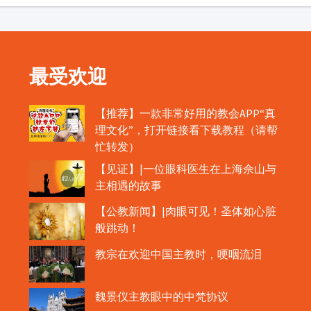
最受欢迎
【推荐】一款非常好用的教会APP“真
理文化”，打开链接看下载教程（请帮
忙转发）
【见证】|一位眼科医生在上海佘山与
主相遇的故事
【公教新闻】|肉眼可见！圣体如心脏
般跳动！
教宗在欢迎中国主教时，哽咽流泪
魏景仪主教眼中的中梵协议