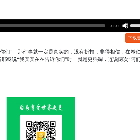
Use
00:00
Up/
下载
Arr
key
诉你们”，那件事就一定是真实的，没有折扣，非得相信，在希
to
当耶稣说“我实实在在告诉你们”时，就是更强调，连说两次“阿
incr
or
dec
volu