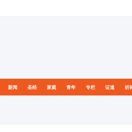
新闻
圣经
家庭
青年
专栏
证道
祈
园