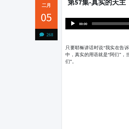
第57集-真实的天主
二月
Audio
05
1231231
Player
00:00
268
只要耶稣讲话时说“我实在告
中，真实的用语就是“阿们”，
们”。