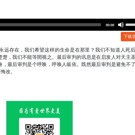
Use
00:00
Up/
下载
Arr
key
永远存在，我们希望这样的生命是在那里？我们不知道人死
to
楚楚，我们不能等閒视之。最后审判的讯息是在启发人对天主
incr
身，最后审判是个呼唤，呼唤人皈依。既然最后审判是避免不
or
要悔改。
dec
volu