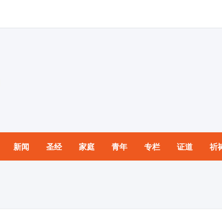
新闻
圣经
家庭
青年
专栏
证道
祈
园