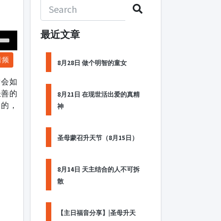
最近文章
Down
音频
ow
8月28日 做个明智的童女
s
后会如
圣善的
8月21日 在现世活出爱的真精
ease
了的，
神
rease
me.
圣母蒙召升天节（8月15日）
8月14日 天主结合的人不可拆
散
【主日福音分享】|圣母升天