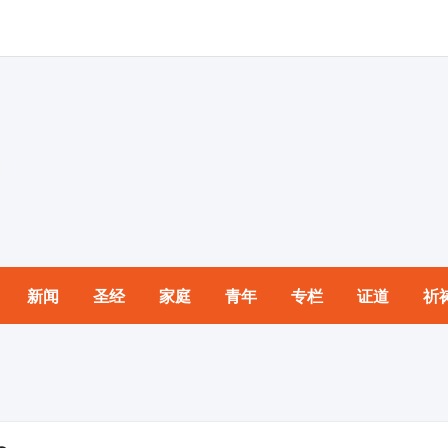
新闻
圣经
家庭
青年
专栏
证道
祈
园