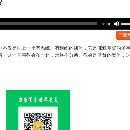
？
Use
00:00
Up/
下载
Arr
key
也不仅是世上一个有系统、有组织的团体，它是耶稣基督的圣
to
与，并一直与教会在一起，永远不分离。教会是基督的奥体，
incr
or
dec
volu