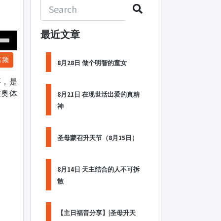
最近文章
Down
音频
ow
8月28日 做个明智的童女
s
事，是
这奥体
8月21日 在现世活出爱的真精
ease
神
rease
me.
圣母蒙召升天节（8月15日）
8月14日 天主结合的人不可拆
散
【主日福音分享】|圣母升天