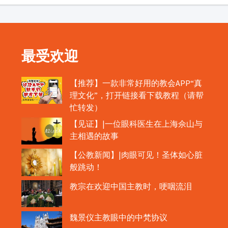
最受欢迎
【推荐】一款非常好用的教会APP“真
理文化”，打开链接看下载教程（请帮
忙转发）
【见证】|一位眼科医生在上海佘山与
主相遇的故事
【公教新闻】|肉眼可见！圣体如心脏
般跳动！
教宗在欢迎中国主教时，哽咽流泪
魏景仪主教眼中的中梵协议