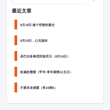
最近文章
8月28日 做个明智的童女
8月24日，心无诡诈
圣巴尔多禄茂宗徒庆日（8月24日）
权威的需要（甲年-常年期第21主日）
不要本末倒置（常20周6）