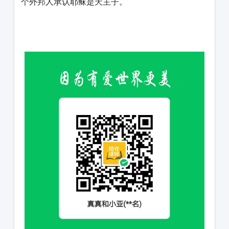
个外邦人承认耶稣是天主子。