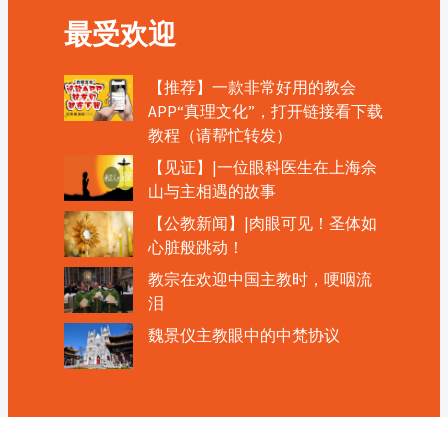
最受欢迎
【推荐】一款非常好用的教会
APP“真理文化”，打开链接看下载
教程（请帮忙转发）
【见证】|一位眼科医生在上海佘
山与主相遇的故事
【公教新闻】|肉眼可见！圣体如
心脏般跳动！
教宗在欢迎中国主教时，哽咽流
泪
魏景仪主教眼中的中梵协议