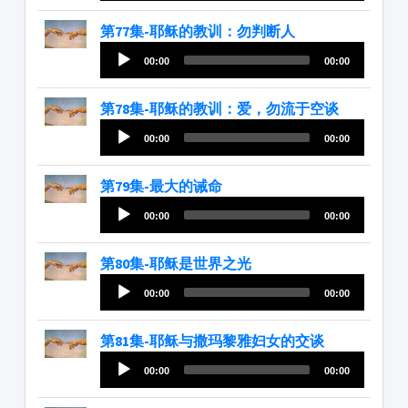
第77集-耶稣的教训：勿判断人
Audio
00:00
00:00
Player
第78集-耶稣的教训：爱，勿流于空谈
Audio
00:00
00:00
Player
第79集-最大的诫命
Audio
00:00
00:00
Player
第80集-耶稣是世界之光
Audio
00:00
00:00
Player
第81集-耶稣与撒玛黎雅妇女的交谈
Audio
00:00
00:00
Player