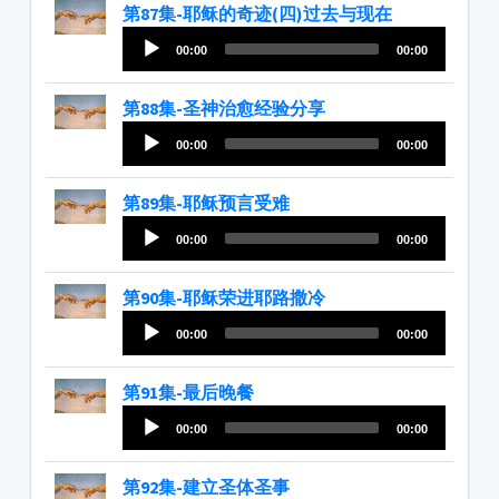
第87集-耶稣的奇迹(四)过去与现在
Audio
00:00
00:00
Player
第88集-圣神治愈经验分享
Audio
00:00
00:00
Player
第89集-耶稣预言受难
Audio
00:00
00:00
Player
第90集-耶稣荣进耶路撒冷
Audio
00:00
00:00
Player
第91集-最后晚餐
Audio
00:00
00:00
Player
第92集-建立圣体圣事