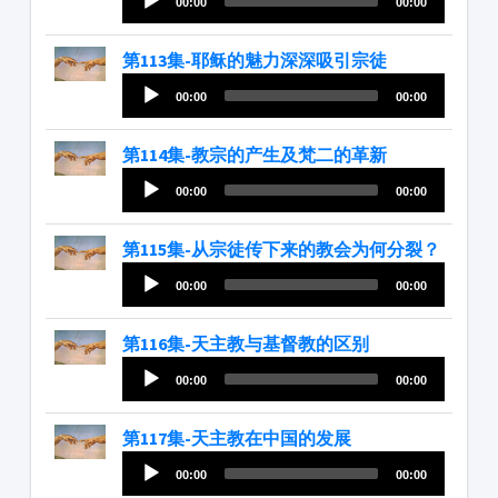
00:00
00:00
Player
第113集-耶稣的魅力深深吸引宗徒
Audio
00:00
00:00
Player
第114集-教宗的产生及梵二的革新
Audio
00:00
00:00
Player
第115集-从宗徒传下来的教会为何分裂？
Audio
00:00
00:00
Player
第116集-天主教与基督教的区别
Audio
00:00
00:00
Player
第117集-天主教在中国的发展
Audio
00:00
00:00
Player