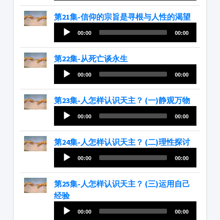
第21集-信仰的宗旨是寻根与人性的渴望
Audio
00:00
00:00
Player
第22集-从死亡谈永生
Audio
00:00
00:00
Player
第23集-人怎样认识天主？ (一)静观万物
Audio
00:00
00:00
Player
第24集-人怎样认识天主？ (二)理性探讨
Audio
00:00
00:00
Player
第25集-人怎样认识天主？ (三)运用自己
经验
Audio
00:00
00:00
Player