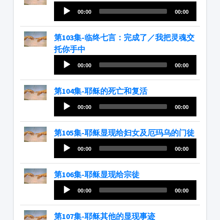
Audio
00:00
00:00
Player
第103集-临终七言：完成了／我把灵魂交
托你手中
Audio
00:00
00:00
Player
第104集-耶稣的死亡和复活
Audio
00:00
00:00
Player
第105集-耶稣显现给妇女及厄玛乌的门徒
Audio
00:00
00:00
Player
第106集-耶稣显现给宗徒
Audio
00:00
00:00
Player
第107集-耶稣其他的显现事迹