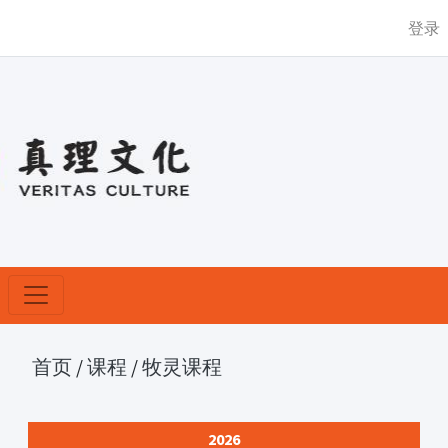
登录
首页
/
课程
/
牧灵课程
2026