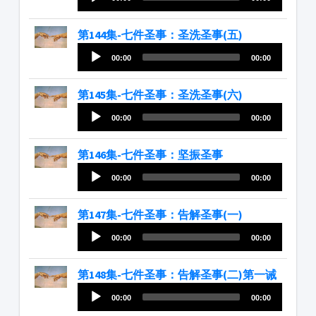
Player
第144集-七件圣事：圣洗圣事(五)
Audio
00:00
00:00
Player
第145集-七件圣事：圣洗圣事(六)
Audio
00:00
00:00
Player
第146集-七件圣事：坚振圣事
Audio
00:00
00:00
Player
第147集-七件圣事：告解圣事(一)
Audio
00:00
00:00
Player
第148集-七件圣事：告解圣事(二)第一诫
Audio
00:00
00:00
Player