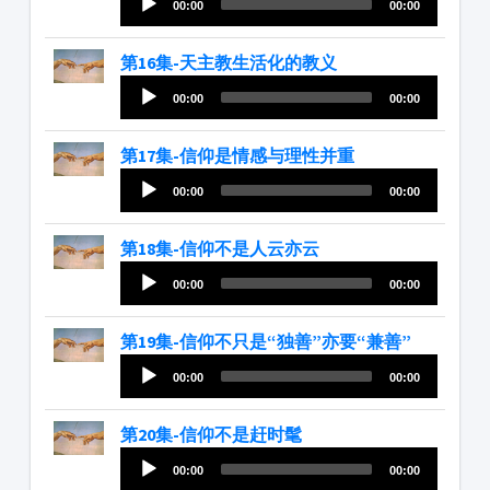
00:00
00:00
Player
第16集-天主教生活化的教义
Audio
00:00
00:00
Player
第17集-信仰是情感与理性并重
Audio
00:00
00:00
Player
第18集-信仰不是人云亦云
Audio
00:00
00:00
Player
第19集-信仰不只是“独善”亦要“兼善”
Audio
00:00
00:00
Player
第20集-信仰不是赶时髦
Audio
00:00
00:00
Player