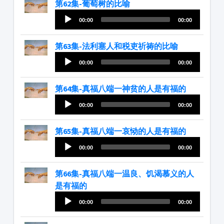
第62集-葡萄树的比喻
Audio
00:00
00:00
Player
第63集-法利塞人和税吏祈祷的比喻
Audio
00:00
00:00
Player
第64集-真福八端一神贫的人是有福的
Audio
00:00
00:00
Player
第65集-真福八端一哀恸的人是有福的
Audio
00:00
00:00
Player
第66集-真福八端一温良、饥渴慕义的人
是有福的
Audio
00:00
00:00
Player