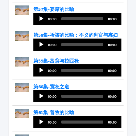
第57集-宴席的比喻
Audio
00:00
00:00
Player
第58集-祈祷的比喻；不义的判官与寡妇
Audio
00:00
00:00
Player
第59集-富翁与拉匝禄
Audio
00:00
00:00
Player
第60集-宽恕之道
Audio
00:00
00:00
Player
第61集-善牧的比喻
Audio
00:00
00:00
Player