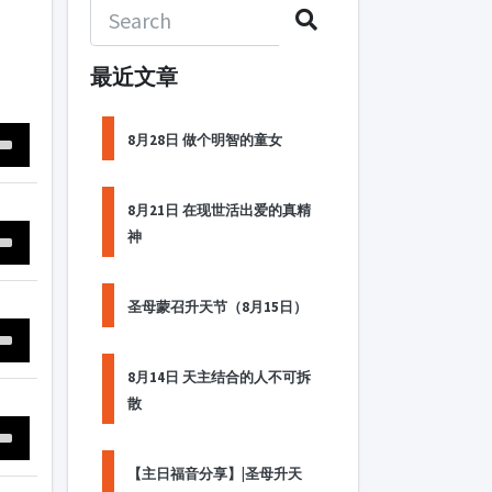
最近文章
8月28日 做个明智的童女
own
w
8月21日 在现世活出爱的真精
神
own
ase
w
圣母蒙召升天节（8月15日）
ease
e.
own
ase
8月14日 天主结合的人不可拆
w
散
ease
e.
own
ase
【主日福音分享】|圣母升天
w