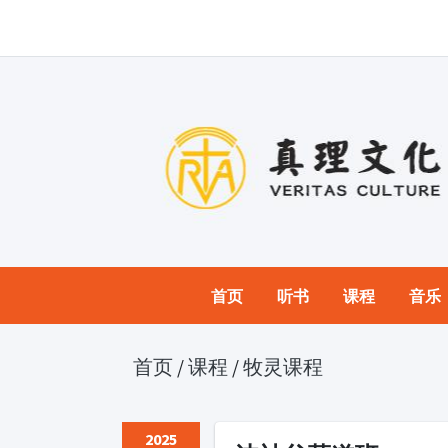
首页
听书
课程
音乐
首页
/
课程
/
牧灵课程
2025