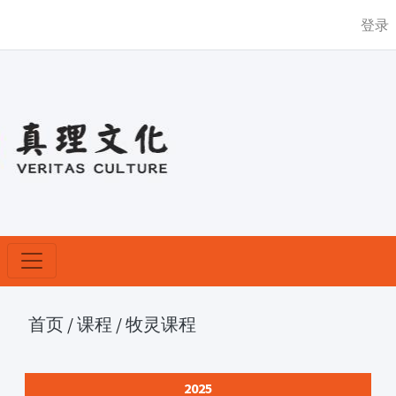
登录
首页
/
课程
/
牧灵课程
2025