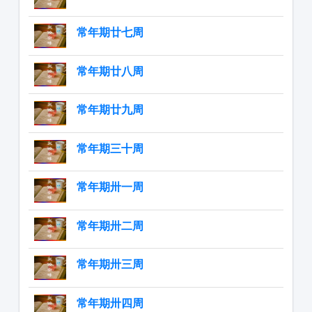
常年期廿七周
常年期廿八周
常年期廿九周
常年期三十周
常年期卅一周
常年期卅二周
常年期卅三周
常年期卅四周