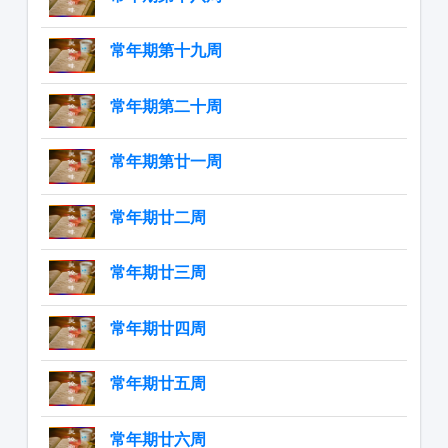
常年期第十九周
常年期第二十周
常年期第廿一周
常年期廿二周
常年期廿三周
常年期廿四周
常年期廿五周
常年期廿六周