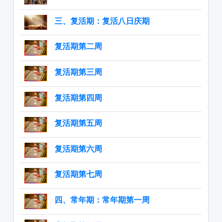
三、复活期：复活八日庆期
复活期第二周
复活期第三周
复活期第四周
复活期第五周
复活期第六周
复活期第七周
四、常年期：常年期第一周