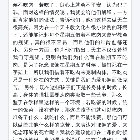
候不吃肉。若吃了，良心上就会不平安，认为犯了
罪。面对这样的情况呢，我就会给他们解释，一方
面肯定他们的做法，告诉他们，他们这样去做天主
很高兴。因为在一个天主教文化占很小比例的环境
下，还能够记起每个星期五借着不吃肉来遵守教会
的规矩，真的很不容易，而且他们的年龄也都还
小。另外一方面，也为他们指出，天主不仅仅希望
我们守规矩，更明白我们为什么而在星期五不吃
肉。是为了纪念耶稣在星期五的时候，被钉死在十
字架上，所以我们借着不吃肉来克制肉体。不吃肉
只是一种外在的方式，关键是我们为爱耶稣而做克
苦。 另外，现在这些孩子们正是长身体的时候，长
高，身体的强壮需要从肉类汲取一些营养。那么，
鉴于在学样里这样的一个环境，若吃饭的时候，统
一的饭菜，没有选择，那这些孩子们就可以吃肉。
准备了什么，就吃什么，而且不能浪费。那他们可
以做些其他什么样的克苦，来表达对耶稣的爱，来
纪念耶稣的死亡呢？我就会建议他们在上课的时候
认真做笔记，自习课上少说话，独立完成作业，或