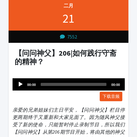
二月
21
7552
【问问神父】206|如何践行守斋
的精神？
Audio
1231231
Player
00:00
00:00
下载音频
亲爱的兄弟姐妹们主日平安，【问问神父】栏目停
更两期终于又重新和大家见面了。因为随风神父接
受了新的使命，只能暂时停止录制节目，所以我们
【问问神父】从第206期节目开始，将由其他的神父