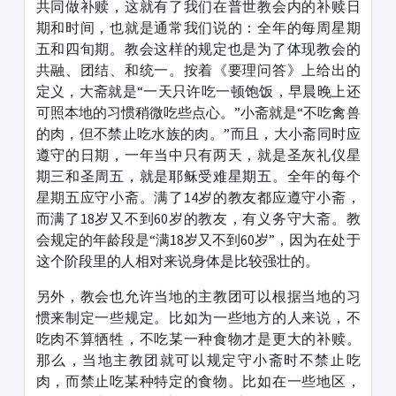
共同做补赎，这就有了我们在普世教会内的补赎日
期和时间，也就是通常我们说的：全年的每周星期
五和四旬期。教会这样的规定也是为了体现教会的
共融、团结、和统一。按着《要理问答》上给出的
定义，大斋就是“一天只许吃一顿饱饭，早晨晚上还
可照本地的习惯稍微吃些点心。”小斋就是“不吃禽兽
的肉，但不禁止吃水族的肉。”而且，大小斋同时应
遵守的日期，一年当中只有两天，就是圣灰礼仪星
期三和圣周五，就是耶稣受难星期五。全年的每个
星期五应守小斋。满了14岁的教友都应遵守小斋，
而满了18岁又不到60岁的教友，有义务守大斋。教
会规定的年龄段是“满18岁又不到60岁”，因为在处于
这个阶段里的人相对来说身体是比较强壮的。
另外，教会也允许当地的主教团可以根据当地的习
惯来制定一些规定。比如为一些地方的人来说，不
吃肉不算牺牲，不吃某一种食物才是更大的补赎。
那么，当地主教团就可以规定守小斋时不禁止吃
肉，而禁止吃某种特定的食物。比如在一些地区，