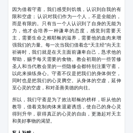
因为借着守斋，我们感受到饥饿，认识到自我的有
限和空虚； 认识对我们作为一个人，不是全能的，
而是有限的。只有当一个人认识到了自身的无能为
力，他才会培养一种谦卑的态度，感觉到需要天
主，需要生命之粮耶稣的滋养，需要他的血肉来增
强我们的力量。每一次当我们借着念“天主经”向天主
祈祷时，我们就是在天主面前谦卑自己，恳求他的
帮助，赐予每天需要的食物。教会初期的一些苦修
圣人和当代教会里的一些隐修会都特别注重守斋，
以此来操练身心。守斋不仅是把我们的身体倒空，
同时也是把我们的心灵腾空。从身体的空虚，延伸
至心灵的空虚，和对圣善美德的向往。
所以，我们守斋是为了效法耶稣的榜样，听从他的
教导，借着克制肉体来退避诱惑，使自己的身心灵
得到升华，获得真正的心灵的自由，更激起对天主
和美好事物的渴望。
私人补赎
：