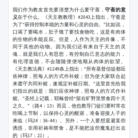
我们作为教友首先要清楚为什么要守斋，
守斋的意
义
在于什么。《天主教教理》#2043上指出，守斋是
为了“获得控制本能的力量和心灵的自由。”比如说，
口渴了要喝水，肚子饿了要找食物吃，这是有肉体
的生物的本能反应。但是，人作为天主的肖像，不
同于其他的动物。因为我们还有来自于天主的灵
魂，就是我们人有思想，有控制自己意志的能力，
有伦理道德，不会随随便便地顺从肉体的欲望。
《天主教法典》#1249条上指出：“所有基督信徒都应
依神律，照每人的方式作补赎；但为使大家联合起
来遵守共同补赎，遂规定补赎日期。”这里首先给我
们指出的就是：我们应依神律，照每人的方式作补
赎。”圣经上记载，耶稣曾经“留在旷野里禁食四十天
之久。”（路4：13）而且，他也教导门徒们要时常在
吃喝上节制，以保持心灵的醒寤，准备迎接人子的
来临（玛24：36-44）。另外，一个人要想退避某些
诱惑，非用祈祷和禁食，是不能把这些魔鬼赶出去
的（玛17：21）。