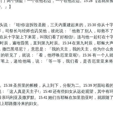
起还钉了两个强盗：一个在他右边，一个在他左边。15:28 【这就应
中。』】
摇着头说：「哇!你这拆毁圣殿，三天内重建起来的，15:30 你从十
1 同样，司祭长与经师也讥笑他，彼此说：「他救了别人，却救不
王!现在从十字架上下来罢，叫我们看了好相信!」连与他一起钉在十
第六时辰，遍地昏黑，直到第九时辰。15:34 在第九时辰，耶稣大
，撒巴黑塔尼﹖」意思是：「我的天主，我的天主，你为什么
中有的听见了，就说：「看，他呼唤厄里亚呢!」15:36 有一个人
芦苇上，递给他喝，说：「等一等，我们看，是否厄里亚来
气。15:38 圣所里的帐幔，从上到下，分裂为二。15:39 对面站着
「这人真是天主子!」15:40 还有些妇女从远处观望，其中有
亲玛利亚及撒罗默。15:41 她们当耶稣在加里肋亚时，就跟随
同上耶路撒冷来的妇女。