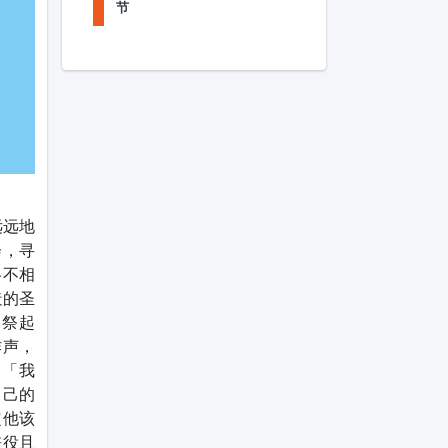
节
远远地
会，寻
各不相
造的圣
司祭起
作声，
：「我
自己的
定他该
差役且