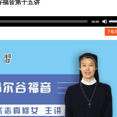
谷福音第十五讲
Use
00:00
Up/
下载
Arr
key
to
incr
or
dec
volu