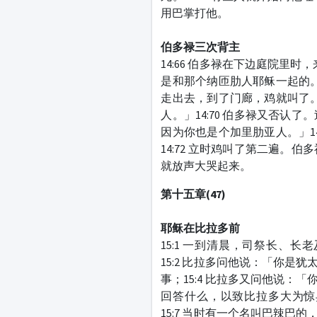
用巴掌打他。
伯多禄三次背主
14:66 伯多禄在下边庭院里
是和那个纳匝肋人耶稣一起的。
走出去，到了门廊，鸡就叫了。
人。」14:70 伯多禄又否
因为你也是个加里肋亚人。」1
14:72 立时鸡叫了第二遍
就放声大哭起来。
第十五章
(47)
耶稣在比拉多前
15:1 一到清晨，司祭长、
15:2 比拉多问他说：「你是
事；15:4 比拉多又问他说：
回答什么，以致比拉多大为惊异
15:7 当时有一个名叫巴辣巴