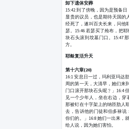
卸下遗体安葬
15:42 到了傍晚，因为是预
显贵的议员，也是期待天国的人
经死了，遂叫百夫长来，问他耶
瑟。15:46 若瑟买了殓布
块石头滚到坟墓门口。15:4
方。
耶稣复活升天
第十六章
(20)
16:1 安息日一过，玛利亚玛
周的第一天，大清早，她们来到
门口滚开那块石头呢﹖」16:4
见一个少年人，坐在右边，穿著
那被钉在十字架上的纳匝肋人耶
去，告诉他的门徒和伯多禄说
你们的。」16:8 她们一出
给人说，因为她们害怕。