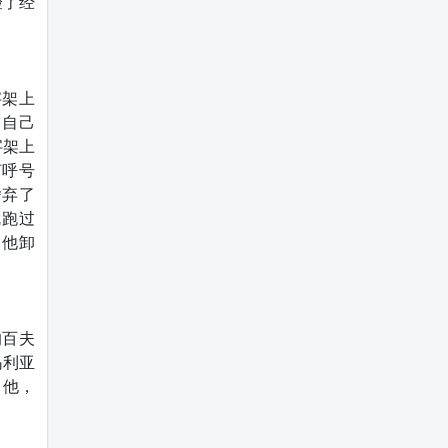
验了经
字架上
了自己
字架上
声呼号
舍弃了
就跑过
将他卸
的百夫
玛利亚
了他，