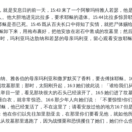
备日，就是安息日的前一天，15:43 来了一个阿黎玛特雅人若瑟，他
。他大胆地进见比拉多，要求耶稣的遗体。15:44 比拉多惊异
稣是否已死。15:45 既从百夫长口中得知了实情，就把尸体赐
，把耶稣卸下来，用殓布裹好，把他安放在岩石中凿成的坟墓里；然
7 那时，玛利亚玛达肋纳和若瑟的母亲玛利亚，留心观看安放耶
达肋纳、雅各伯的母亲玛利亚和撒罗默买了香料，要去傅抹耶稣。16:
坟墓那里；那时，太阳刚升起，16:3 她们彼此说：「谁给我们
 但举目一望，看见那块很大的石头已经滚开了。16:5 她们进了坟
白衣，就非常惊恐。16:6 那少年人向她们说：「不要惊惶!你
稣，他已经复活了，不在这里了；请看安放过他的地方16:7 但
：他在你们以先往加里肋亚去，在那里你们要看见他，就如他
来，就从坟墓那里逃跑了，因为战慄栗和恐惧攫住了她们，她们什么