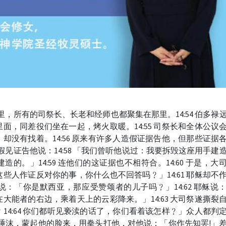
祭那里，所有的司祭长、长老和经师也都聚集在那里。14:54 伯多禄
面，同差役们坐在一起，烤火取暖。14:55 司祭长和全体公议
却没有找着。14:56 原来有许多人造假证据告他，但那些证据
，作假见证告他说：14:58 「我们曾听他说过：我要拆毁这座用手建
的。」14:59 连他们的这证据也不相符合。14:60 于是，大
些人作证反对你的事，你什么也不回答吗﹖」14:61 耶稣却不
：「你是默西亚，那应受赞颂者的儿子吗﹖」14:62 耶稣说
大能者的右边，乘着天上的云彩降来。」14:63 大司祭遂撕裂
14:64 你们都听见亵渎的话了，你们看着该怎样﹖」众人都判
他吐唾沫，蒙起他的脸来，用拳头打他，对他说：「你作先知罢!」