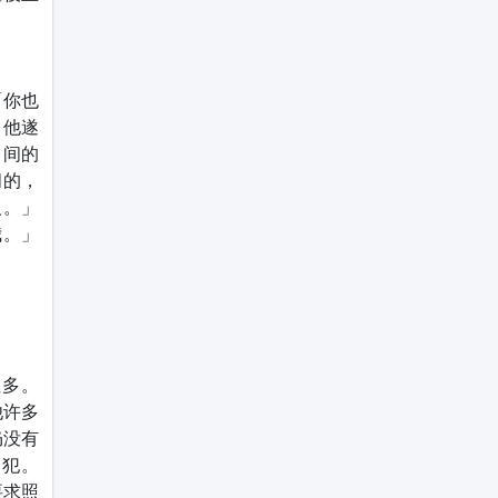
「你也
」他遂
中间的
间的，
人。」
我。」
拉多。
他许多
仍没有
囚犯。
要求照