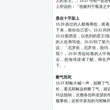
人的君王。」15:27 与他一
上所说的：『他被列于叛逆之
悬在十字架上
15:29 路过的人都侮辱他，
下来，救你自己罢!」15:3
15:32 默西亚，以色列的君
的人也辱骂他。15:33 到了
说：「厄罗依，厄罗依，肋玛
我﹖」15:35 旁边站着的人
去，把海绵浸满了醋，绑在
下。」
断气而死
15:37 耶稣大喊一声，就断了
长，看见耶稣这样断了气，就说：
玛达肋纳，次雅各伯和若瑟的母
服事他；还有许多别的与耶稣