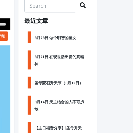
最近文章
Down
音频
ow
8月28日 做个明智的童女
s
8月21日 在现世活出爱的真精
ease
神
rease
me.
圣母蒙召升天节（8月15日）
8月14日 天主结合的人不可拆
散
【主日福音分享】|圣母升天