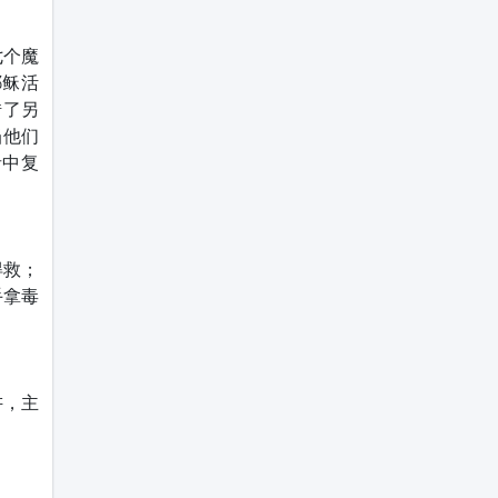
七个魔
耶稣活
借了另
当他们
者中复
得救；
手拿毒
讲，主