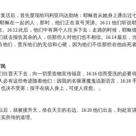
，耶稣复活后，首先显现给玛利亚玛达肋纳：耶稣曾从她身上逐出过
向同耶稣在一起的人，那时，他们正在哀号哭涕。16:11 他们听说
。16:12 此后，他们中有两个人往乡下去；走路的时候，耶稣
 他们就去报告其余的人，但那些人对他们也不相信。16:14 最后，
给他们，责斥他们的无信和心硬，因为他们不信那些在他由死
训万民
「你们往普天下去，向一切受造物宣传福音，16:16 信而受洗的必要
信的人必有这些奇迹随着他们：因我的名驱逐魔鬼说新语言，16:18 
，也决不受害；按手在病人身上，可使人痊愈。」
些话以后，就被接升天，坐在天主的右边。16:20 他们出去，到处宣
证实所传的道理。