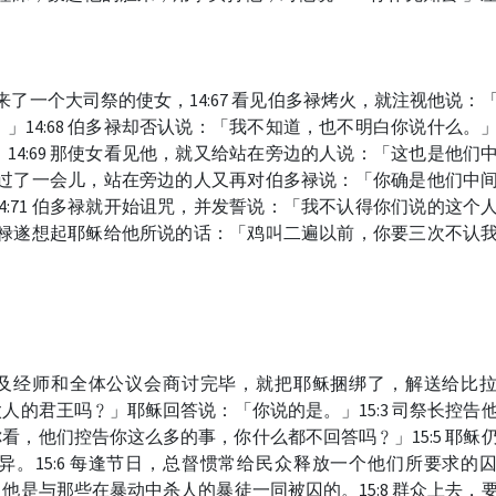
时，来了一个大司祭的使女，14:67 看见伯多禄烤火，就注视他说：
」14:68 伯多禄却否认说：「我不知道，也不明白你说什么。
14:69 那使女看见他，就又给站在旁边的人说：「这也是他们
认了。过了一会儿，站在旁边的人又再对伯多禄说：「你确是他们中
4:71 伯多禄就开始诅咒，并发誓说：「我不认得你们说的这个
。伯多禄遂想起耶稣给他所说的话：「鸡叫二遍以前，你要三次不认
长老及经师和全体公议会商讨完毕，就把耶稣捆绑了，解送给比
犹太人的君王吗﹖」耶稣回答说：「你说的是。」15:3 司祭长控告
「你看，他们控告你这么多的事，你什么都不回答吗﹖」15:5 耶稣
。15:6 每逢节日，总督惯常给民众释放一个他们所要求的
的，他是与那些在暴动中杀人的暴徒一同被囚的。15:8 群众上去，