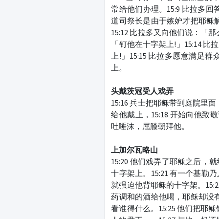
常给他们办理。15:9 比拉多
道司祭长是由于嫉妒才把耶稣解
15:12 比拉多又向他们说：
「钉他在十字架上!」15:14
上!」15:15 比拉多愿意
上。
头戴茨冠受人戏弄
15:16 兵士把耶稣带到庭院
给他戴上，15:18 开始向他
吐唾沫，屈膝朝拜他。
上加尔瓦略山
15:20 他们戏弄了耶稣之
十字架上。15:21 有一个
就强迫他背耶稣的十字架。15:
药调和的酒给他喝，耶稣却没有
看谁得什么。15:25 他们把