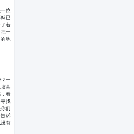
是一位
耶稣已
给了若
后把一
稣的地
2 一
从坟墓
墓，看
们寻找
是你们
所告诉
也没有