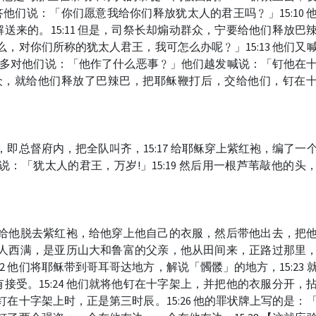
回答他们说：「你们愿意我给你们释放犹太人的君王吗﹖」15:10 
送来的。15:11 但是，司祭长却煽动群众，宁要给他们释放巴
「那么，对你们所称的犹太人君王，我可怎么办呢﹖」15:13 他们又
 比拉多对他们说：「他作了什么恶事﹖」他们越发喊说：「钉他在
满足群众，就给他们释放了巴辣巴，把耶稣鞭打后，交给他们，钉在
里面，即总督府内，把全队叫齐，15:17 给耶稣穿上紫红袍，编了一
致敬说：「犹太人的君王，万岁!」15:19 然后用一根芦苇敲他的头
后，就给他脱去紫红袍，给他穿上他自己的衣服，然后带他出去，把
基勒乃人西满，是亚历山大和鲁富的父亲，他从田间来，正路过那里
22 他们将耶稣带到哥耳哥达地方，解说「髑髅」的地方，15:23 
接受。15:24 他们就将他钉在十字架上，并把他的衣服分开，
耶稣钉在十字架上时，正是第三时辰。15:26 他的罪状牌上写的是：