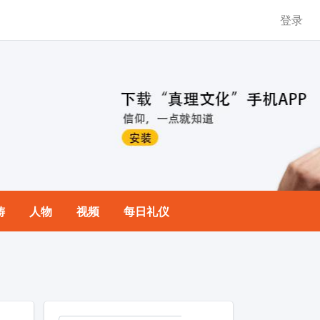
登录
祷
人物
视频
每日礼仪