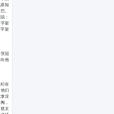
他原知
辣巴。
喊说：
十字架
十字架
个茨冠
，向他
他钉在
，他们
就拿没
拈阄，
「犹太