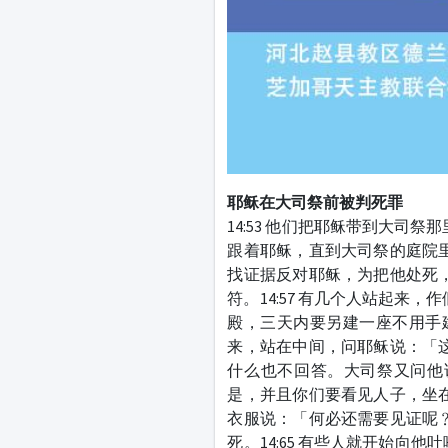
耶稣在大司祭前被判死罪
14:53 他们把耶稣带到大司
跟着耶稣，直到大司祭的庭院里
找证据反对耶稣，为把他处死，
符。14:57 有几个人站起来
殿，三天内要另建一座不用手建造
来，站在中间，问耶稣说：「这
什么也不回答。大司祭又问他说
是，并且你们要看见人子，坐在
衣服说：「何必还需要见证呢﹖
死。14:65 有些人就开始向