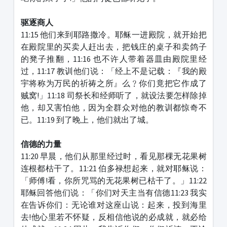
驱逐商人
11:15 他们来到耶路撒冷。耶稣一进殿院，就开始把
在殿院里的买卖人赶出去，把钱庄的桌子和卖鸽子
的凳子推翻，11:16 也不许人带着器皿由殿院里经
过，11:17 教训他们说：「经上不是记载：『我的殿
宇将称为万民的祈祷之所』么﹖你们竟把它作成了
贼窝!」11:18 司祭长和经师听了，就设法要怎样除掉
他，却又害怕他，因为全群众对他的教训都惊奇不
已。11:19 到了晚上，他们就出了城。
信德的力量
11:20 早晨，他们从那里经过时，看见那棵无花果树
连根都枯干了。11:21 伯多禄想起来，就对耶稣说：
「师傅!看，你所咒骂的无花果树已枯干了。」11:22
耶稣回答他们说：「你们对天主当有信德11:23 我实
在告诉你们：无论谁对这座山说：起来，投到海里
去!他心里若不怀疑，反相信他说的必成就，就必给