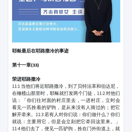
耶稣最后在耶路撒冷的事迹
第十一章
(33)
荣进耶路撒冷
11:1 当他们将近耶路撒冷，到了贝特法革和伯达尼，
在橄榄山那里时，耶稣就打发两个门徒，11:2 对他们
说：「你们往对面的村庄里去，一进村庄，立时会
看见一匹拴着的驴驹，是从来没有人骑过的；把它
解开牵来。11:3 若有人对你们说：你们做什么﹖你们
就说：主要用它，但是会立刻把它牵回这里来。」
11:4 他们去了，便见一匹驴驹，拴在门外街道上，就