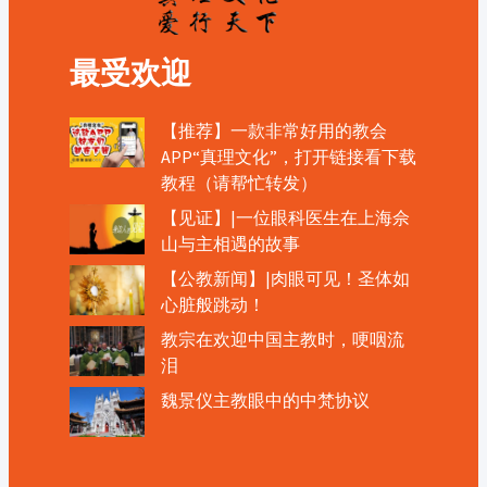
最受欢迎
【推荐】一款非常好用的教会
APP“真理文化”，打开链接看下载
教程（请帮忙转发）
【见证】|一位眼科医生在上海佘
山与主相遇的故事
【公教新闻】|肉眼可见！圣体如
心脏般跳动！
教宗在欢迎中国主教时，哽咽流
泪
魏景仪主教眼中的中梵协议