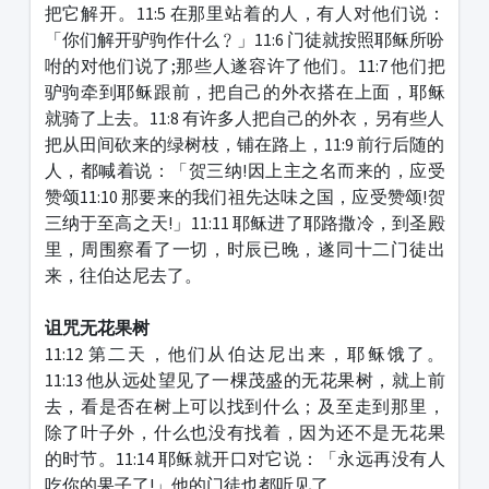
把它解开。11:5 在那里站着的人，有人对他们说：
「你们解开驴驹作什么﹖」11:6 门徒就按照耶稣所吩
咐的对他们说了;那些人遂容许了他们。11:7 他们把
驴驹牵到耶稣跟前，把自己的外衣搭在上面，耶稣
就骑了上去。11:8 有许多人把自己的外衣，另有些人
把从田间砍来的绿树枝，铺在路上，11:9 前行后随的
人，都喊着说：「贺三纳!因上主之名而来的，应受
赞颂11:10 那要来的我们祖先达味之国，应受赞颂!贺
三纳于至高之天!」11:11 耶稣进了耶路撒冷，到圣殿
里，周围察看了一切，时辰已晚，遂同十二门徒出
来，往伯达尼去了。
诅咒无花果树
11:12 第二天，他们从伯达尼出来，耶稣饿了。
11:13 他从远处望见了一棵茂盛的无花果树，就上前
去，看是否在树上可以找到什么；及至走到那里，
除了叶子外，什么也没有找着，因为还不是无花果
的时节。11:14 耶稣就开口对它说：「永远再没有人
吃你的果子了!」他的门徒也都听见了。