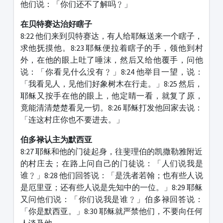
他们说：「你们还不了解吗﹖」
在贝特赛达治好瞎子
8:22 他们来到贝特赛达，有人给耶稣送来一个瞎子，
求他抚摸他。8:23 耶稣便拉着瞎子的手，领他到村
外，在他的眼上吐了唾沫，然后又给他覆手，问他
说：「你看见什么没有﹖」8:24 他举目一望，说：
「我看见人，见他们好象树木在行走。」8:25 然后，
耶稣又按手在他的眼上，他定睛一看，就复了原，
竟能清清楚楚看见一切。8:26 耶稣打发他回家去说：
「连这村庄你也不要进去。」
伯多禄认主为默西亚
8:27 耶稣和他的门徒起身，往斐理伯的凯撒勒雅附近
的村庄去；在路上问自己的门徒说：「人们说我是
谁﹖」8:28 他们回答说：「是洗者若翰；也有些人说
是厄里亚；还有些人说是先知中的一位。」8:29 耶稣
又问他们说：「你们说我是谁﹖」伯多禄回答说：
「你是默西亚。」8:30 耶稣就严禁他们，不要向任何
人谈及他。