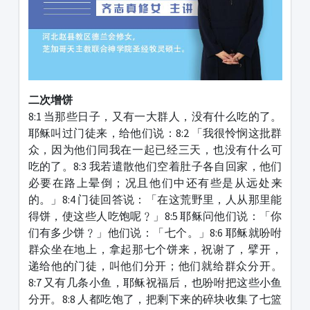
二次增饼
8:1 当那些日子，又有一大群人，没有什么吃的了。
耶稣叫过门徒来，给他们说：8:2 「我很怜悯这批群
众，因为他们同我在一起已经三天，也没有什么可
吃的了。8:3 我若遣散他们空着肚子各自回家，他们
必要在路上晕倒；况且他们中还有些是从远处来
的。」8:4 门徒回答说：「在这荒野里，人从那里能
得饼，使这些人吃饱呢﹖」8:5 耶稣问他们说：「你
们有多少饼﹖」他们说：「七个。」8:6 耶稣就吩咐
群众坐在地上，拿起那七个饼来，祝谢了，擘开，
递给他的门徒，叫他们分开；他们就给群众分开。
8:7 又有几条小鱼，耶稣祝福后，也吩咐把这些小鱼
分开。8:8 人都吃饱了，把剩下来的碎块收集了七篮