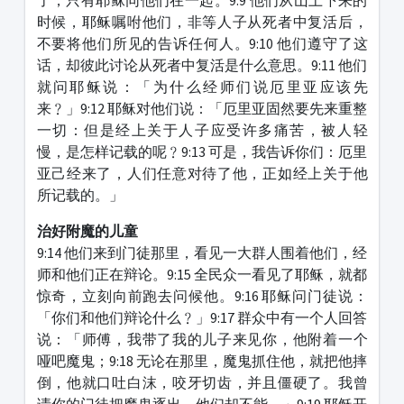
时候，耶稣嘱咐他们，非等人子从死者中复活后，
不要将他们所见的告诉任何人。9:10 他们遵守了这
话，却彼此讨论从死者中复活是什么意思。9:11 他们
就问耶稣说：「为什么经师们说厄里亚应该先
来﹖」9:12 耶稣对他们说：「厄里亚固然要先来重整
一切：但是经上关于人子应受许多痛苦，被人轻
慢，是怎样记载的呢﹖9:13 可是，我告诉你们：厄里
亚己经来了，人们任意对待了他，正如经上关于他
所记载的。」
治好附魔的儿童
9:14 他们来到门徒那里，看见一大群人围着他们，经
师和他们正在辩论。9:15 全民众一看见了耶稣，就都
惊奇，立刻向前跑去问候他。9:16 耶稣问门徒说：
「你们和他们辩论什么﹖」9:17 群众中有一个人回答
说：「师傅，我带了我的儿子来见你，他附着一个
哑吧魔鬼；9:18 无论在那里，魔鬼抓住他，就把他摔
倒，他就口吐白沫，咬牙切齿，并且僵硬了。我曾
请你的门徒把魔鬼逐出，他们却不能。」9:19 耶稣开