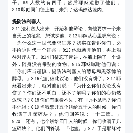
子。8:9 人数约有四千；然后耶稣遣散了他们，
8:10 即劾同门徒上船，来到了达玛奴达境内。
提防法利塞人
8:11 法利塞人出来，开始和他辩论，向他要求一个来
自天上的征兆，想试探他。8:12 耶稣从心里叹息说：
「为什么这一世代要求征兆﹖我实在告诉你们，必
不给这世代一个征兆!」8:13 他就离开他们，再上船
往对岸去了。8:14 门徒忘了带饼，在船上除了一个饼
外，随身没有带别的食物。8:15 耶稣嘱咐他们说：
「你们应当谨慎，提防法利塞人的酵母和黑落德的
酵母。」8:16 他们彼此议论：他们没有饼了。8:17 耶
稣看出来了，就对他们说：「为什么你们议论没有
饼了﹖你们还不明白，还不了解吗﹖你们的心仍然
迟钝吗﹖8:18 你们有眼看不见，有耳听不见吗﹖你们
不记得：8:19 当我擘开五个饼给五千人的时候，你们
收满了几筐碎块﹖」他们回答说：「十二筐。」
8:20 「还有，七个饼给四千人的时候，你们收满了几
篮碎块﹖」他们回答说：「七篮。」8:21 于是耶稣对