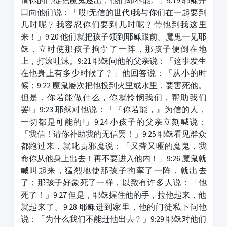
口向他们说：「哎!无信的世代!我与你们在一起要到
几时呢﹖我容忍你们要到几时呢﹖带他到我这里
来！」9:20 他们就把孩子领到耶稣跟前。魔鬼一见耶
稣，立时使那孩子拘挛了一阵，那孩子便倒在地
上，打滚吐沫。9:21 耶稣问他的父亲说：「这事发生
在他身上有多少时候了﹖」他回答说：「从小的时
候；9:22 魔鬼屡次把他投到火里或水里，要害死他。
但是，你若能做什么，你就怜悯我们，帮助我们
罢!」9:23 耶稣对他说：「『你若能，』为信的人，
一切都是可能的!」9:24 小孩子的父亲立刻喊说：
「我信！请你补助我的无信罢！」9:25 耶稣看见群众
都跑过来，就叱责邪魔说：「又聋又哑的魔鬼，我
命你从他身上出去！再不要进入他内！」9:26 魔鬼就
喊叫起来，猛烈地使那孩子拘挛了一阵，就出去
了；那孩子好象死了一样，以致有许多人说：「他
死了！」9:27 但是，耶稣握住他的手，拉他起来，他
就起来了。9:28 耶稣进到家里，他的门徒私下问他
说：「为什么我们不能赶他出去﹖」9:29 耶稣对他们