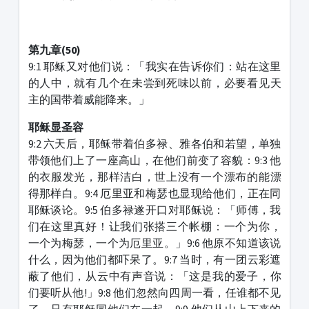
第九章
(50)
9:1 耶稣又对他们说：「我实在告诉你们：站在这里
的人中，就有几个在未尝到死味以前，必要看见天
主的国带着威能降来。」
耶稣显圣容
9:2 六天后，耶稣带着伯多禄、雅各伯和若望，单独
带领他们上了一座高山，在他们前变了容貌：9:3 他
的衣服发光，那样洁白，世上没有一个漂布的能漂
得那样白。9:4 厄里亚和梅瑟也显现给他们，正在同
耶稣谈论。9:5 伯多禄遂开口对耶稣说：「师傅，我
们在这里真好！让我们张搭三个帐棚：一个为你，
一个为梅瑟，一个为厄里亚。」9:6 他原不知道该说
什么，因为他们都吓呆了。9:7 当时，有一团云彩遮
蔽了他们，从云中有声音说：「这是我的爱子，你
们要听从他!」9:8 他们忽然向四周一看，任谁都不见
了，只有耶稣同他们在一起。9:9 他们从山上下来的