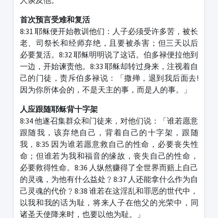
首次预言受难和复活
8:31 耶稣便开始教训他们：人子必须受许多苦，被长
老、司祭长和经师弃绝，且要被杀害；但三天以后
必要复活。8:32 耶稣明明说了这话。伯多禄便拉他到
一边，开始谏责他。8:33 耶稣却转过身来，注视着自
己的门徒，责斥伯多禄说：「撒殚，退到我后面去!
因为你所体会的，不是天主的事，而是人的事。」
人应跟随耶稣背十字架
8:34 他遂召集群众和门徒来，对他们说：「谁若愿意
跟随我，该弃绝自己，背着自己的十字架，跟随
我，8:35 因为谁若愿意救自己的性命，必要丧失性
命；但谁若为我和福音的缘故，丧失自己的性命，
必要救得性命。8:36 人纵然赚得了全世界而赔上自己
的灵魂，为他有什么益处﹖8:37 人还能拿什么作为自
己灵魂的代价﹖8:38 谁若在这淫乱和罪恶的世代中，
以我和我的话为耻，将来人子在他父的光荣中，同
诸圣天使降来时，也要以他为耻。」